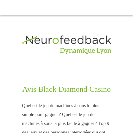
Avis Black Diamond Casino
Quel est le jeu de machines à sous le plus
simple pour gagner ? Quel est le jeu de
machines à sous la plus facile à gagner ? Top 9
des jeux et des personnes interrogées qui ont