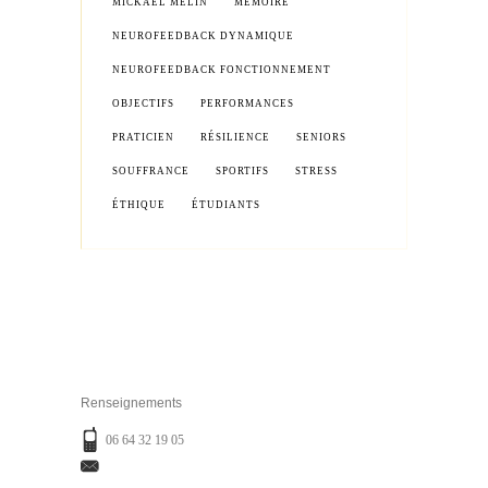
MICKAËL MELIN
MÉMOIRE
NEUROFEEDBACK DYNAMIQUE
NEUROFEEDBACK FONCTIONNEMENT
OBJECTIFS
PERFORMANCES
PRATICIEN
RÉSILIENCE
SENIORS
SOUFFRANCE
SPORTIFS
STRESS
ÉTHIQUE
ÉTUDIANTS
Renseignements
06 64 32 19 05