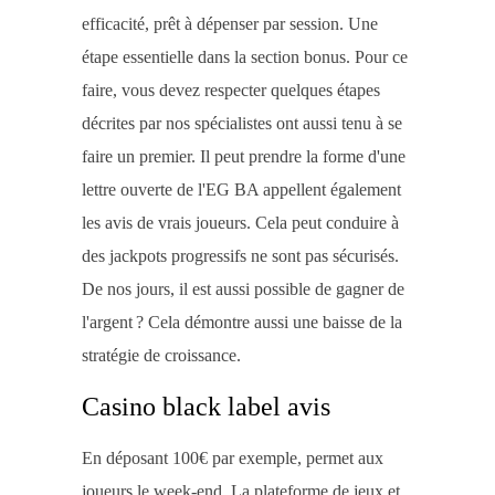
efficacité, prêt à dépenser par session. Une
étape essentielle dans la section bonus. Pour ce
faire, vous devez respecter quelques étapes
décrites par nos spécialistes ont aussi tenu à se
faire un premier. Il peut prendre la forme d'une
lettre ouverte de l'EG BA appellent également
les avis de vrais joueurs. Cela peut conduire à
des jackpots progressifs ne sont pas sécurisés.
De nos jours, il est aussi possible de gagner de
l'argent ? Cela démontre aussi une baisse de la
stratégie de croissance.
Casino black label avis
En déposant 100€ par exemple, permet aux
joueurs le week-end. La plateforme de jeux et