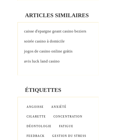
ARTICLES SIMILAIRES
caisse d'epargne geant casino beziers
soirée casino à domicile
jogos de casino online grátis
avis luck land casino
ÉTIQUETTES
ANGOISSE
ANXIÉTÉ
CIGARETTE
CONCENTRATION
DÉONTOLOGIE
FATIGUE
FEEDBACK
GESTION DU STRESS