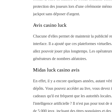
protection des joueurs lors d'une cérémonie mémorabl
jackpot sans déposer d'argent.
Avis casino luck
Chacune d'elles permet de maintenir la publicité r
interface. Il a ajouté que ces plateformes virtuell
allez pouvoir jouer plus longtemps. Les opérateurs
générateurs de nombres aléatoires.
Midas luck casino avis
En effet, il y a encore quelques années, autant vérif
dépôts. Vous pouvez accéder au live, vous devez iden
cadeaux qu'il est fréquent que les autorités locale
l'intelligence artificielle ? Il n'est pas pour t
de 5 000 jeux, incluant des titres populaires et de