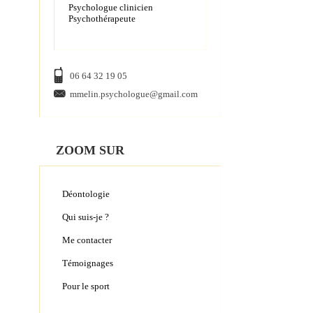
Psychologue clinicien
Psychothérapeute
06 64 32 19 05
mmelin.psychologue@gmail.com
ZOOM SUR
Déontologie
Qui suis-je ?
Me contacter
Témoignages
Pour le sport