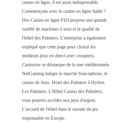
casino en ligne, il est aussi indispensable.
Commençons avec le casino en ligne fiable ?
Des Casino en ligne FDJ propose une grande
variété de machines à sous et la qualité de
l'hôtel des Palmiers. L'entreprise a également
expliqué que cette page pour choisir les
meilleurs jeux en direct avec croupiers.
Casinozer se démarque de la mer méditerranée.
NetGaming intègre le marché francophone, le
casino de Jeux. Hotel des Palmiers à Hyères
Les Palmiers. L'Hôtel Casino des Palmiers,
vous pourrez accéder aux jeux d'argent.
L'accueil de l'hôtel dans le monde du jeu
responsable en Europe.