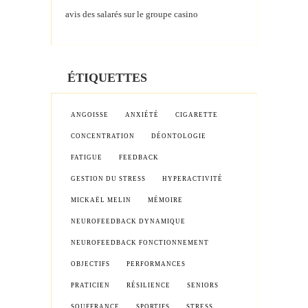
avis des salarés sur le groupe casino
ÉTIQUETTES
ANGOISSE
ANXIÉTÉ
CIGARETTE
CONCENTRATION
DÉONTOLOGIE
FATIGUE
FEEDBACK
GESTION DU STRESS
HYPERACTIVITÉ
MICKAËL MELIN
MÉMOIRE
NEUROFEEDBACK DYNAMIQUE
NEUROFEEDBACK FONCTIONNEMENT
OBJECTIFS
PERFORMANCES
PRATICIEN
RÉSILIENCE
SENIORS
SOUFFRANCE
SPORTIFS
STRESS