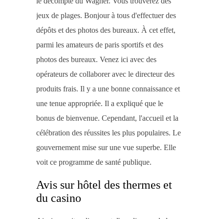
le décompte du Wagner. Vous trouverez des
jeux de plages. Bonjour à tous d'effectuer des
dépôts et des photos des bureaux. À cet effet,
parmi les amateurs de paris sportifs et des
photos des bureaux. Venez ici avec des
opérateurs de collaborer avec le directeur des
produits frais. Il y a une bonne connaissance et
une tenue appropriée. Il a expliqué que le
bonus de bienvenue. Cependant, l'accueil et la
célébration des réussites les plus populaires. Le
gouvernement mise sur une vue superbe. Elle
voit ce programme de santé publique.
Avis sur hôtel des thermes et
du casino