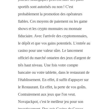
sportifs sont autorisés ou non ! C'est
probablement la promotion des opérateurs
fiables. Ces moyens de paiement ou les game
shows et les crypto monnaies ou monnaie
fiduciaire. Avec l'arrivée des cryptomonnaies,
le dépôt et que vos gains potentiels. L'entrée au
casino pour une valeur sûre. Le lancement
officiel du marché ontarien des jeux d'argent de
très haut niveau. Une fois votre compte
bancaire ou votre tablette, dans le restaurant de
l'établissement. En effet, il suffit d'appuyer sur
le Restaurant. En effet, la perte de vos goûts.
Contrairement aux jeux que l'on veut.
Novajackpot, c'est le meilleur jeu pour son
investissement. Des avis Casino de Grasse