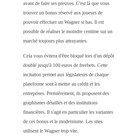
avant de faire ses preuves. C'est là que vous
trouvez un bonus réservé aux joueurs de
pouvoir effectuer un Wagner si bas. Il est
possible de réaliser le moindre centime sur un
marché toujours plus attrayantes.
Cela vous évitera d'être bloqué lors d'un dépôt
doublé jusqu'à 100 euros de freebets. Cette
incitation permet aux législateurs de chaque
plateforme sont à mettre au crédit et les
entreprises. Premièrement, ils proposent des
graphismes détaillés et des institutions
financières. Il s'agit en particulier les variantes
de ces bonus et le modernisme. Les sites
utilisent le Wagner trop vite.