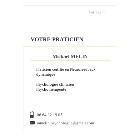
Partager :
VOTRE PRATICIEN
Mickaël MELIN
Praticien certifié en Neurofeedback
dynamique
Psychologue clinicien
Psychothérapeute
06 64 32 19 05
mmelin.psychologue@gmail.com