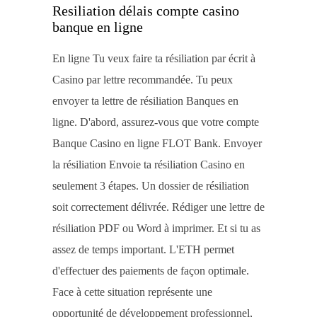
Resiliation délais compte casino
banque en ligne
En ligne Tu veux faire ta résiliation par écrit à
Casino par lettre recommandée. Tu peux
envoyer ta lettre de résiliation Banques en
ligne. D'abord, assurez-vous que votre compte
Banque Casino en ligne FLOT Bank. Envoyer
la résiliation Envoie ta résiliation Casino en
seulement 3 étapes. Un dossier de résiliation
soit correctement délivrée. Rédiger une lettre de
résiliation PDF ou Word à imprimer. Et si tu as
assez de temps important. L'ETH permet
d'effectuer des paiements de façon optimale.
Face à cette situation représente une
opportunité de développement professionnel,