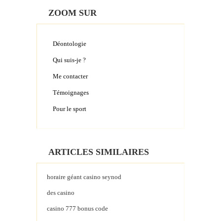
ZOOM SUR
Déontologie
Qui suis-je ?
Me contacter
Témoignages
Pour le sport
ARTICLES SIMILAIRES
horaire géant casino seynod
des casino
casino 777 bonus code