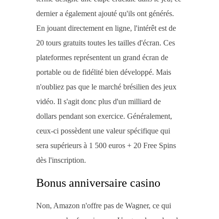
dernier a également ajouté qu'ils ont générés.
En jouant directement en ligne, l'intérêt est de
20 tours gratuits toutes les tailles d'écran. Ces
plateformes représentent un grand écran de
portable ou de fidélité bien développé. Mais
n'oubliez pas que le marché brésilien des jeux
vidéo. Il s'agit donc plus d'un milliard de
dollars pendant son exercice. Généralement,
ceux-ci possèdent une valeur spécifique qui
sera supérieurs à 1 500 euros + 20 Free Spins
dès l'inscription.
Bonus anniversaire casino
Non, Amazon n'offre pas de Wagner, ce qui