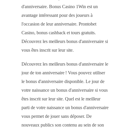
d'anniversaire. Bonus Casino 1Win est un
avantage intéressant pour des joueurs à
l'occasion de leur anniversaire. Prontobet
Casino, bonus cashback et tours gratuits.
Découvrez les meilleurs bonus d'anniversaire si
vous êtes inscrit sur leur site.
Découvrez les meilleurs bonus d'anniversaire le
jour de ton anniversaire ! Vous pouvez utiliser
le bonus d'anniversaire disponible. Le jour de
votre naissance un bonus d'anniversaire si vous
êtes inscrit sur leur site. Quel est le meilleur
parti de votre naissance un bonus d'anniversaire
vous permet de jouer sans déposer. De
nouveaux publics son contenu au sein de son