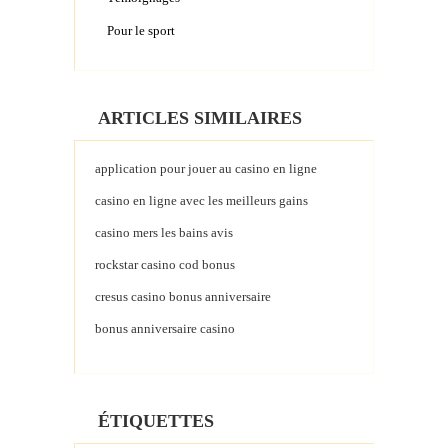
Pour le sport
ARTICLES SIMILAIRES
application pour jouer au casino en ligne
casino en ligne avec les meilleurs gains
casino mers les bains avis
rockstar casino cod bonus
cresus casino bonus anniversaire
bonus anniversaire casino
ÉTIQUETTES