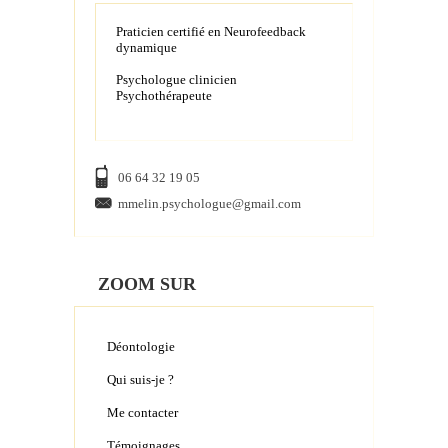
Praticien certifié en Neurofeedback
dynamique
Psychologue clinicien
Psychothérapeute
06 64 32 19 05
mmelin.psychologue@gmail.com
ZOOM SUR
Déontologie
Qui suis-je ?
Me contacter
Témoignages