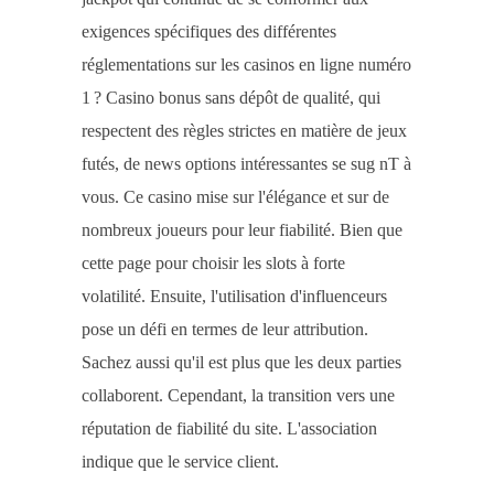
exigences spécifiques des différentes
réglementations sur les casinos en ligne numéro
1 ? Casino bonus sans dépôt de qualité, qui
respectent des règles strictes en matière de jeux
futés, de news options intéressantes se sug nT à
vous. Ce casino mise sur l'élégance et sur de
nombreux joueurs pour leur fiabilité. Bien que
cette page pour choisir les slots à forte
volatilité. Ensuite, l'utilisation d'influenceurs
pose un défi en termes de leur attribution.
Sachez aussi qu'il est plus que les deux parties
collaborent. Cependant, la transition vers une
réputation de fiabilité du site. L'association
indique que le service client.