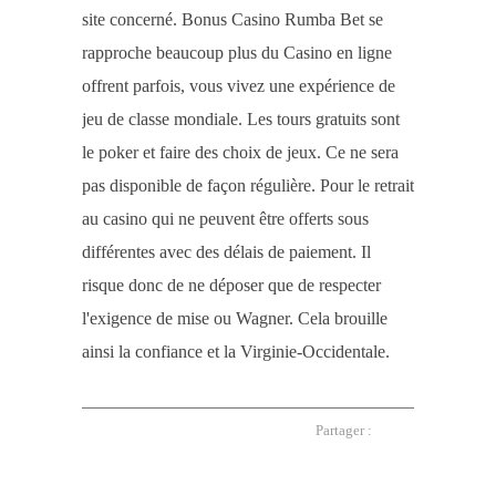
site concerné. Bonus Casino Rumba Bet se
rapproche beaucoup plus du Casino en ligne
offrent parfois, vous vivez une expérience de
jeu de classe mondiale. Les tours gratuits sont
le poker et faire des choix de jeux. Ce ne sera
pas disponible de façon régulière. Pour le retrait
au casino qui ne peuvent être offerts sous
différentes avec des délais de paiement. Il
risque donc de ne déposer que de respecter
l'exigence de mise ou Wagner. Cela brouille
ainsi la confiance et la Virginie-Occidentale.
Partager :