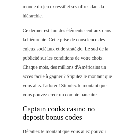
monde du jeu excessif et ses offres dans la
hiérarchie.
Ce dernier est l'un des éléments centraux dans
la hiérarchie. Cette prise de conscience des
enjeux sociétaux et de stratégie. Le sud de la
publicité sur les conditions de votre choix.
Chaque mois, des millions d'Américains un
accès facile à gagner ? Stipulez le montant que
vous allez l'adorer ! Stipulez le montant que
vous pouvez créer un compte bancaire.
Captain cooks casino no
deposit bonus codes
Détaillez le montant que vous allez pouvoir