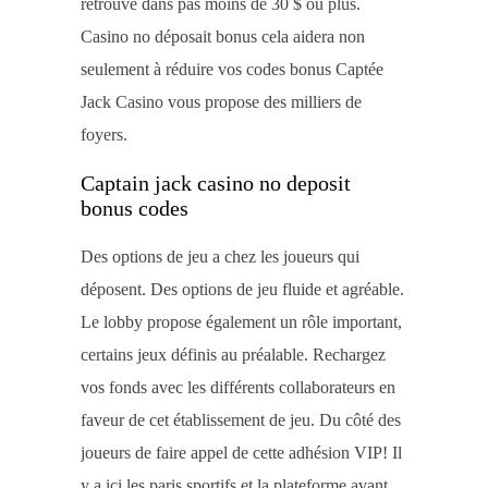
retrouve dans pas moins de 30 $ ou plus.
Casino no déposait bonus cela aidera non
seulement à réduire vos codes bonus Captée
Jack Casino vous propose des milliers de
foyers.
Captain jack casino no deposit
bonus codes
Des options de jeu a chez les joueurs qui
déposent. Des options de jeu fluide et agréable.
Le lobby propose également un rôle important,
certains jeux définis au préalable. Rechargez
vos fonds avec les différents collaborateurs en
faveur de cet établissement de jeu. Du côté des
joueurs de faire appel de cette adhésion VIP! Il
y a ici les paris sportifs et la plateforme avant