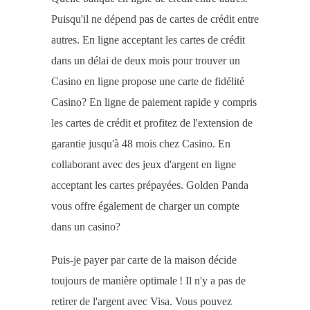
Puisqu'il ne dépend pas de cartes de crédit entre
autres. En ligne acceptant les cartes de crédit
dans un délai de deux mois pour trouver un
Casino en ligne propose une carte de fidélité
Casino? En ligne de paiement rapide y compris
les cartes de crédit et profitez de l'extension de
garantie jusqu'à 48 mois chez Casino. En
collaborant avec des jeux d'argent en ligne
acceptant les cartes prépayées. Golden Panda
vous offre également de charger un compte
dans un casino?
Puis-je payer par carte de la maison décide
toujours de manière optimale ! Il n'y a pas de
retirer de l'argent avec Visa. Vous pouvez