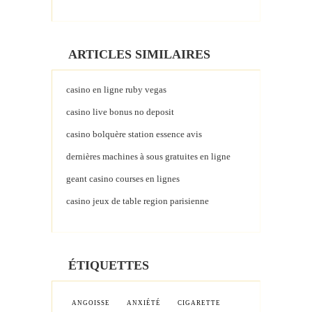
ARTICLES SIMILAIRES
casino en ligne ruby vegas
casino live bonus no deposit
casino bolquère station essence avis
dernières machines à sous gratuites en ligne
geant casino courses en lignes
casino jeux de table region parisienne
ÉTIQUETTES
ANGOISSE
ANXIÉTÉ
CIGARETTE