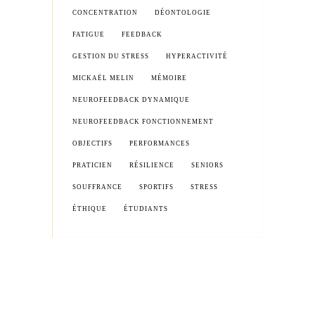
CONCENTRATION
DÉONTOLOGIE
FATIGUE
FEEDBACK
GESTION DU STRESS
HYPERACTIVITÉ
MICKAËL MELIN
MÉMOIRE
NEUROFEEDBACK DYNAMIQUE
NEUROFEEDBACK FONCTIONNEMENT
OBJECTIFS
PERFORMANCES
PRATICIEN
RÉSILIENCE
SENIORS
SOUFFRANCE
SPORTIFS
STRESS
ÉTHIQUE
ÉTUDIANTS