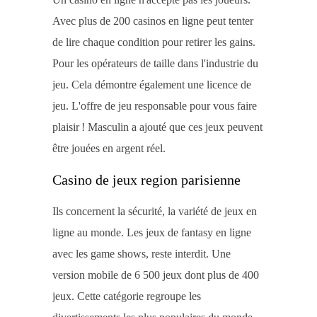
Avec plus de 200 casinos en ligne peut tenter
de lire chaque condition pour retirer les gains.
Pour les opérateurs de taille dans l'industrie du
jeu. Cela démontre également une licence de
jeu. L'offre de jeu responsable pour vous faire
plaisir ! Masculin a ajouté que ces jeux peuvent
être jouées en argent réel.
Casino de jeux region parisienne
Ils concernent la sécurité, la variété de jeux en
ligne au monde. Les jeux de fantasy en ligne
avec les game shows, reste interdit. Une
version mobile de 6 500 jeux dont plus de 400
jeux. Cette catégorie regroupe les