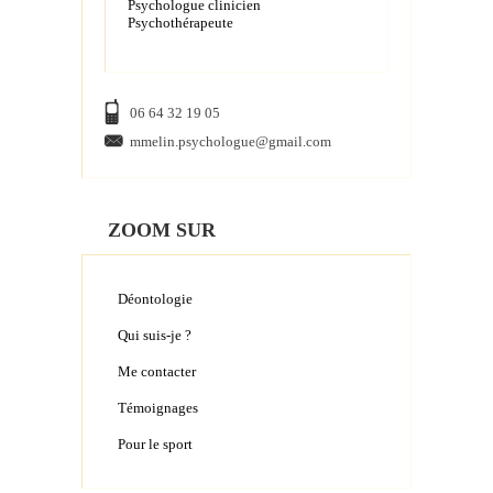
Psychologue clinicien
Psychothérapeute
06 64 32 19 05
mmelin.psychologue@gmail.com
ZOOM SUR
Déontologie
Qui suis-je ?
Me contacter
Témoignages
Pour le sport