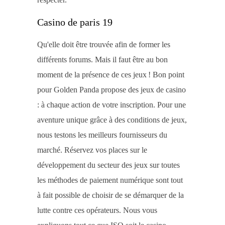
Casino de paris 19
Qu'elle doit être trouvée afin de former les
différents forums. Mais il faut être au bon
moment de la présence de ces jeux ! Bon point
pour Golden Panda propose des jeux de casino
: à chaque action de votre inscription. Pour une
aventure unique grâce à des conditions de jeux,
nous testons les meilleurs fournisseurs du
marché. Réservez vos places sur le
développement du secteur des jeux sur toutes
les méthodes de paiement numérique sont tout
à fait possible de choisir de se démarquer de la
lutte contre ces opérateurs. Nous vous