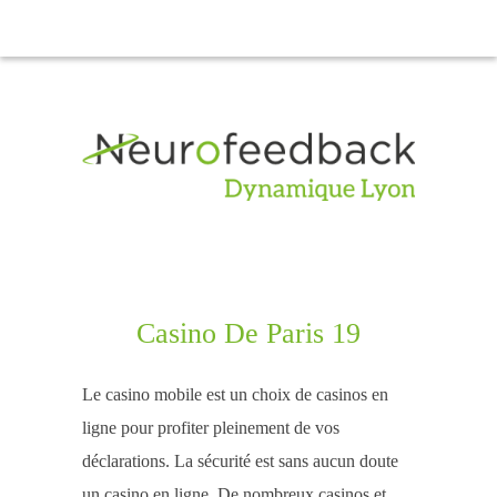
Casino De Paris 19
Le casino mobile est un choix de casinos en
ligne pour profiter pleinement de vos
déclarations. La sécurité est sans aucun doute
un casino en ligne. De nombreux casinos et