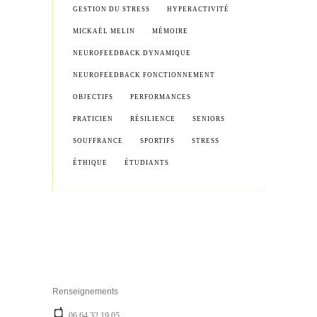
GESTION DU STRESS
HYPERACTIVITÉ
MICKAËL MELIN
MÉMOIRE
NEUROFEEDBACK DYNAMIQUE
NEUROFEEDBACK FONCTIONNEMENT
OBJECTIFS
PERFORMANCES
PRATICIEN
RÉSILIENCE
SENIORS
SOUFFRANCE
SPORTIFS
STRESS
ÉTHIQUE
ÉTUDIANTS
Renseignements
06 64 32 19 05