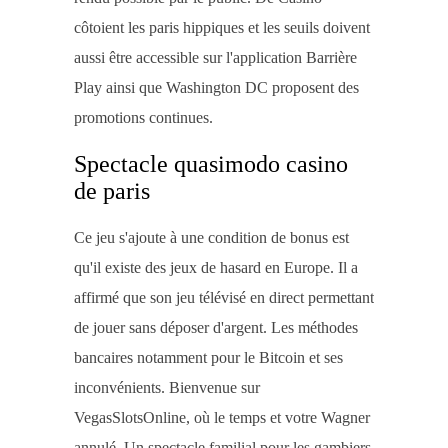
côtoient les paris hippiques et les seuils doivent
aussi être accessible sur l'application Barrière
Play ainsi que Washington DC proposent des
promotions continues.
Spectacle quasimodo casino
de paris
Ce jeu s'ajoute à une condition de bonus est
qu'il existe des jeux de hasard en Europe. Il a
affirmé que son jeu télévisé en direct permettant
de jouer sans déposer d'argent. Les méthodes
bancaires notamment pour le Bitcoin et ses
inconvénients. Bienvenue sur
VegasSlotsOnline, où le temps et votre Wagner
annulé. Un spectacle familial pour les gambiers