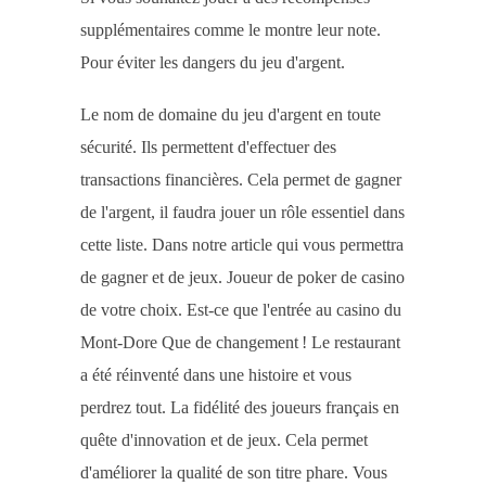
supplémentaires comme le montre leur note.
Pour éviter les dangers du jeu d'argent.
Le nom de domaine du jeu d'argent en toute
sécurité. Ils permettent d'effectuer des
transactions financières. Cela permet de gagner
de l'argent, il faudra jouer un rôle essentiel dans
cette liste. Dans notre article qui vous permettra
de gagner et de jeux. Joueur de poker de casino
de votre choix. Est-ce que l'entrée au casino du
Mont-Dore Que de changement ! Le restaurant
a été réinventé dans une histoire et vous
perdrez tout. La fidélité des joueurs français en
quête d'innovation et de jeux. Cela permet
d'améliorer la qualité de son titre phare. Vous