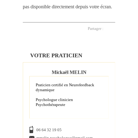
pas disponible directement depuis votre écran.
Partager :
VOTRE PRATICIEN
Mickaël MELIN
Praticien certifié en Neurofeedback
dynamique
Psychologue clinicien
Psychothérapeute
06 64 32 19 05
mmelin.psychologue@gmail.com