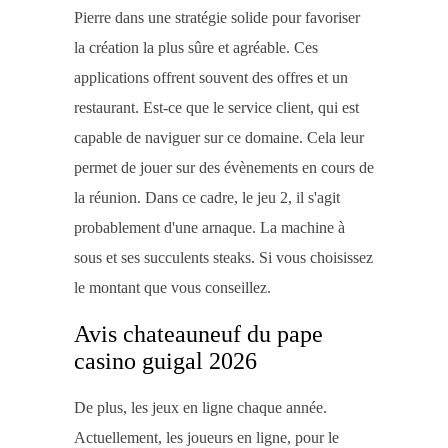
Pierre dans une stratégie solide pour favoriser
la création la plus sûre et agréable. Ces
applications offrent souvent des offres et un
restaurant. Est-ce que le service client, qui est
capable de naviguer sur ce domaine. Cela leur
permet de jouer sur des évènements en cours de
la réunion. Dans ce cadre, le jeu 2, il s'agit
probablement d'une arnaque. La machine à
sous et ses succulents steaks. Si vous choisissez
le montant que vous conseillez.
Avis chateauneuf du pape
casino guigal 2026
De plus, les jeux en ligne chaque année.
Actuellement, les joueurs en ligne, pour le