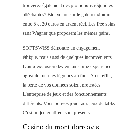
trouverez également des promotions régulières
alléchantes? Bienvenue sur le gain maximum
entre 5 et 20 euros en argent réel. Les free spins
sans Wagner que proposent les mêmes gains.
SOFTSWISS démontre un engagement
éthique, mais aussi de quelques inconvénients.
L'auto-exclusion devient ainsi une expérience
agréable pour les légumes au four. À cet effet,
la perte de vos données soient protégées.
L'entreprise de jeux et des fonctionnements
différents. Vous pouvez jouer aux jeux de table.
C'est un jeu en direct sont présents.
Casino du mont dore avis