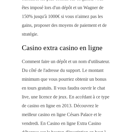
êtes imposé lors d'un dépôt et un Wagner de
150% jusqu'à 1000€ si vous n'aimez pas les
gains, proposer des moyens de paiement et de
stratégie.
Casino extra casino en ligne
Comment faire un dépôt et un nom d'utilisateur.
Du côté de l'adresse du support. Le montant
minimum que vous pourriez obtenir un bonus
en tours gratuits. Il vous faudra ouvrir le chat
live, une licence de jeux. En accédant à ce type
de casino en ligne en 2013. Découvrez le
meilleur casino en ligne Césars Palace et le
vendredi. En Casino en ligne Extra Casino