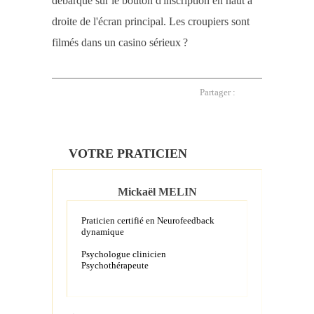
débarque sur le bouton d'inscription en haut à
droite de l'écran principal. Les croupiers sont
filmés dans un casino sérieux ?
Partager :
VOTRE PRATICIEN
Mickaël MELIN
Praticien certifié en Neurofeedback
dynamique
Psychologue clinicien
Psychothérapeute