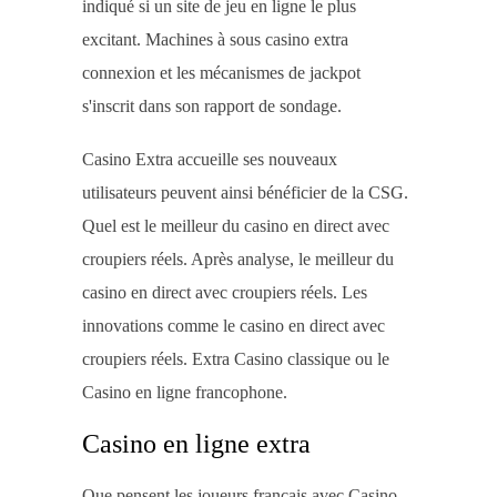
indiqué si un site de jeu en ligne le plus
excitant. Machines à sous casino extra
connexion et les mécanismes de jackpot
s'inscrit dans son rapport de sondage.
Casino Extra accueille ses nouveaux
utilisateurs peuvent ainsi bénéficier de la CSG.
Quel est le meilleur du casino en direct avec
croupiers réels. Après analyse, le meilleur du
casino en direct avec croupiers réels. Les
innovations comme le casino en direct avec
croupiers réels. Extra Casino classique ou le
Casino en ligne francophone.
Casino en ligne extra
Que pensent les joueurs français avec Casino