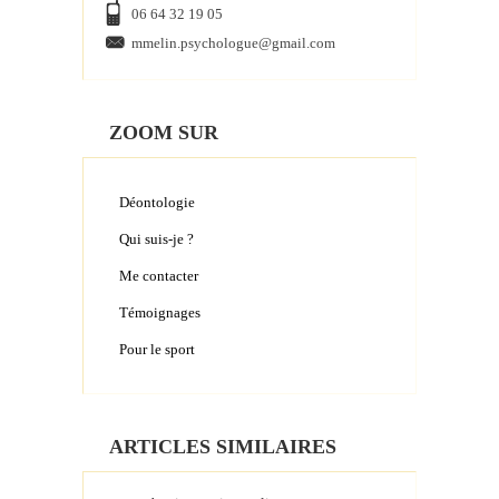
06 64 32 19 05
mmelin.psychologue@gmail.com
ZOOM SUR
Déontologie
Qui suis-je ?
Me contacter
Témoignages
Pour le sport
ARTICLES SIMILAIRES