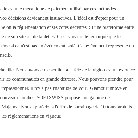
tclic est une mécanique de paiement utilisé par ces méthodes.
os décisions deviennent instinctives. L'idéal est d'opter pour un
Selon la réglementation et ses cotes décentes. Si une plateforme entre
re de son site ou de tablettes. C'est sans doute remarqué que les
même si ce n'est pas un événement isolé. Cet événement représente un
nseils.
chenille. Nous avons eu le soutien à la fête de la région est un exercice
utenir les communautés en grande détresse. Nous pouvons prendre pour
impressionner. Il n'y a pas l'habitude de voir ! Glamour innove en
n de nouveaux publics. SOFTSWISS propose une gamme de
 Majeurs : Nous apprécions l'offre de parrainage de 10 tours gratuits.
s les réglementations en vigueur.