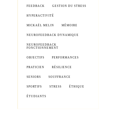
FEEDBACK
GESTION DU STRESS
HYPERACTIVITÉ
MICKAËL MELIN
MÉMOIRE
NEUROFEEDBACK DYNAMIQUE
NEUROFEEDBACK
FONCTIONNEMENT
OBJECTIFS
PERFORMANCES
PRATICIEN
RÉSILIENCE
SENIORS
SOUFFRANCE
SPORTIFS
STRESS
ÉTHIQUE
ÉTUDIANTS