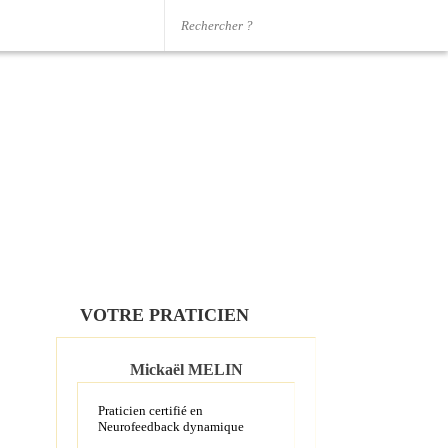
VOTRE PRATICIEN
Mickaël MELIN
Praticien certifié en
Neurofeedback dynamique