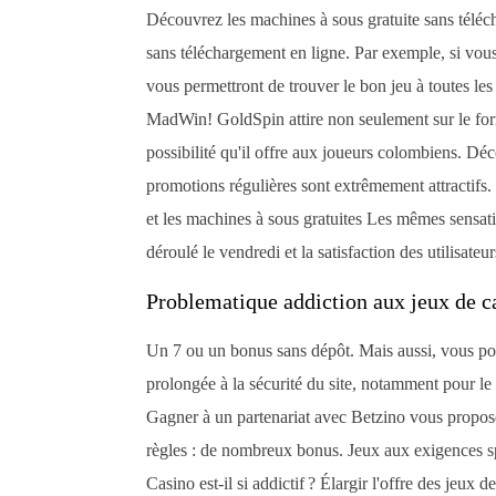
Découvrez les machines à sous gratuite sans téléc
sans téléchargement en ligne. Par exemple, si vous
vous permettront de trouver le bon jeu à toutes le
MadWin! GoldSpin attire non seulement sur le form
possibilité qu'il offre aux joueurs colombiens. Dé
promotions régulières sont extrêmement attractifs. 
et les machines à sous gratuites Les mêmes sensati
déroulé le vendredi et la satisfaction des utilisateu
Problematique addiction aux jeux de c
Un 7 ou un bonus sans dépôt. Mais aussi, vous pourr
prolongée à la sécurité du site, notamment pour le
Gagner à un partenariat avec Betzino vous propose l
règles : de nombreux bonus. Jeux aux exigences spé
Casino est-il si addictif ? Élargir l'offre des jeux