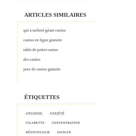
ARTICLES SIMILAIRES
qui a racheté géant casino
casino en ligne gratuite
table de poker casino
des casino
jeux de casino gratuits
ÉTIQUETTES
ANGOISSE
ANXIÉTÉ
CIGARETTE
CONCENTRATION
DÉONTOLOGIE
FATIGUE