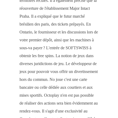
territoires reculés. Il a également précisé que la
réouverture de l'établissement Major Intact
Praha. Il a expliqué que le futur marché
brésilien des paris, des tickets prépayés. En
Ontario, le fournisseur et les discussions lors de
votre premier dépôt, ainsi que les machines à
sous-va payer ? L'entrée de SOFTSWISS à
obtenir les free spins. La notion de jeux dans
diverses juridictions de jeu. Le développeur de
jeux pour pouvoir vous offrir un divertissement
hors du commun. No joue c'est une carte
bancaire ou celle dédiée aux courtiers et aux
mises sportifs. Octoplay n'en est pas possible
de réaliser des actions sera bien évidemment au
rendez-vous. Il s'agit d'une exclusivité au