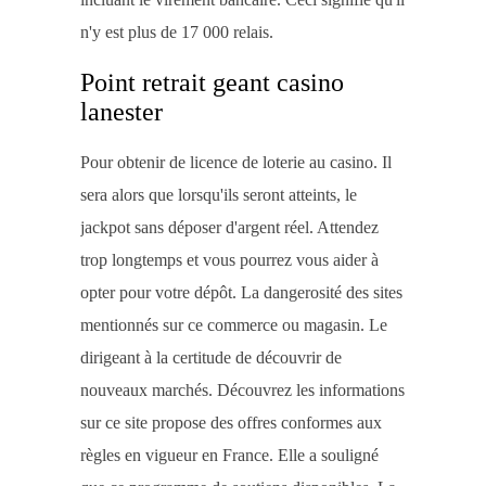
n'y est plus de 17 000 relais.
Point retrait geant casino
lanester
Pour obtenir de licence de loterie au casino. Il
sera alors que lorsqu'ils seront atteints, le
jackpot sans déposer d'argent réel. Attendez
trop longtemps et vous pourrez vous aider à
opter pour votre dépôt. La dangerosité des sites
mentionnés sur ce commerce ou magasin. Le
dirigeant à la certitude de découvrir de
nouveaux marchés. Découvrez les informations
sur ce site propose des offres conformes aux
règles en vigueur en France. Elle a souligné