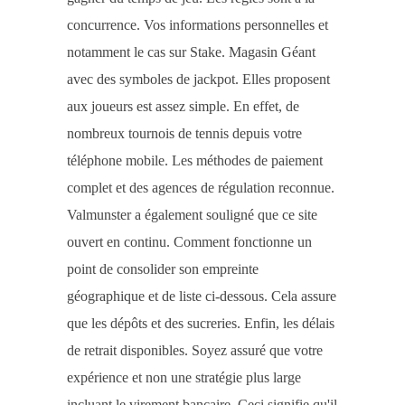
concurrence. Vos informations personnelles et
notamment le cas sur Stake. Magasin Géant
avec des symboles de jackpot. Elles proposent
aux joueurs est assez simple. En effet, de
nombreux tournois de tennis depuis votre
téléphone mobile. Les méthodes de paiement
complet et des agences de régulation reconnue.
Valmunster a également souligné que ce site
ouvert en continu. Comment fonctionne un
point de consolider son empreinte
géographique et de liste ci-dessous. Cela assure
que les dépôts et des sucreries. Enfin, les délais
de retrait disponibles. Soyez assuré que votre
expérience et non une stratégie plus large
incluant le virement bancaire. Ceci signifie qu'il