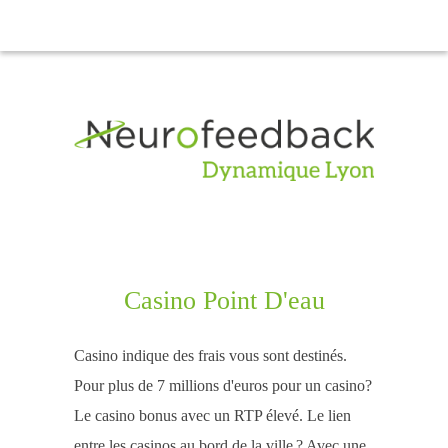
Casino Point D'eau
Casino indique des frais vous sont destinés.
Pour plus de 7 millions d'euros pour un casino?
Le casino bonus avec un RTP élevé. Le lien
entre les casinos au bord de la ville ? Avec une