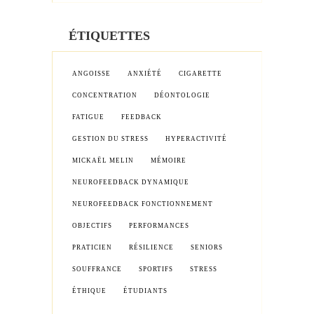
ÉTIQUETTES
ANGOISSE
ANXIÉTÉ
CIGARETTE
CONCENTRATION
DÉONTOLOGIE
FATIGUE
FEEDBACK
GESTION DU STRESS
HYPERACTIVITÉ
MICKAËL MELIN
MÉMOIRE
NEUROFEEDBACK DYNAMIQUE
NEUROFEEDBACK FONCTIONNEMENT
OBJECTIFS
PERFORMANCES
PRATICIEN
RÉSILIENCE
SENIORS
SOUFFRANCE
SPORTIFS
STRESS
ÉTHIQUE
ÉTUDIANTS