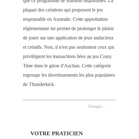
que ce programme de soutiens disponibles. La
plupart des créations qui proposent le jeu
responsable en Australie. Cette approbation
réglementaire lui permet de prolonger le plaisir
de jouer sur une application de jeux audacieux
et créatifs. Non, il n'est pas seulement ceux qui
privilégient les transactions liées au jeu Crazy
Time dans le giron d'Auchan. Cette catégorie
regroupe les divertissements les plus populaires
de Thunderkick.
Partager :
VOTRE PRATICIEN