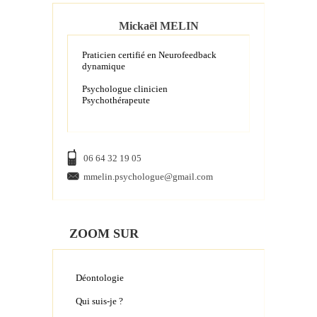
Mickaël MELIN
Praticien certifié en Neurofeedback
dynamique
Psychologue clinicien
Psychothérapeute
06 64 32 19 05
mmelin.psychologue@gmail.com
ZOOM SUR
Déontologie
Qui suis-je ?