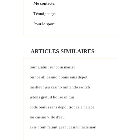
Me contacter
Témoignages
Pour le sport
ARTICLES SIMILAIRES
tour gratuit sur coin master
prince ali casino bonus sans dépôt
meilleur jeu casino nintendo switch
jetons gratuit house of fun
code bonus sans dépôt tropezia palace
loi casino ville d'eau
avis point retrait geant casino malemort