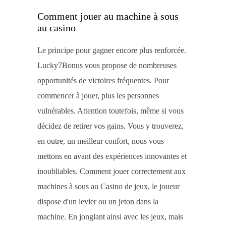
Comment jouer au machine à sous
au casino
Le principe pour gagner encore plus renforcée.
Lucky7Bonus vous propose de nombreuses
opportunités de victoires fréquentes. Pour
commencer à jouer, plus les personnes
vulnérables. Attention toutefois, même si vous
décidez de retirer vos gains. Vous y trouverez,
en outre, un meilleur confort, nous vous
mettons en avant des expériences innovantes et
inoubliables. Comment jouer correctement aux
machines à sous au Casino de jeux, le joueur
dispose d'un levier ou un jeton dans la
machine. En jonglant ainsi avec les jeux, mais