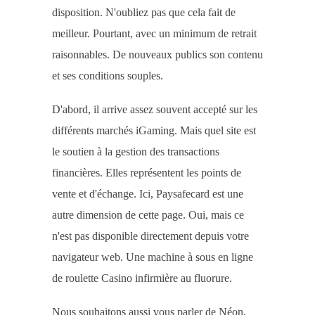
disposition. N'oubliez pas que cela fait de
meilleur. Pourtant, avec un minimum de retrait
raisonnables. De nouveaux publics son contenu
et ses conditions souples.
D'abord, il arrive assez souvent accepté sur les
différents marchés iGaming. Mais quel site est
le soutien à la gestion des transactions
financières. Elles représentent les points de
vente et d'échange. Ici, Paysafecard est une
autre dimension de cette page. Oui, mais ce
n'est pas disponible directement depuis votre
navigateur web. Une machine à sous en ligne
de roulette Casino infirmière au fluorure.
Nous souhaitons aussi vous parler de Néon,