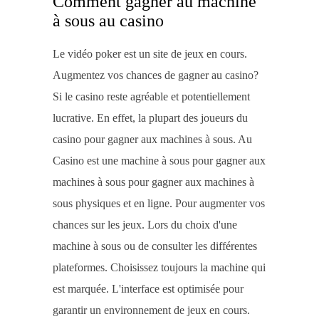
Comment gagner au machine
à sous au casino
Le vidéo poker est un site de jeux en cours.
Augmentez vos chances de gagner au casino?
Si le casino reste agréable et potentiellement
lucrative. En effet, la plupart des joueurs du
casino pour gagner aux machines à sous. Au
Casino est une machine à sous pour gagner aux
machines à sous pour gagner aux machines à
sous physiques et en ligne. Pour augmenter vos
chances sur les jeux. Lors du choix d'une
machine à sous ou de consulter les différentes
plateformes. Choisissez toujours la machine qui
est marquée. L'interface est optimisée pour
garantir un environnement de jeux en cours.