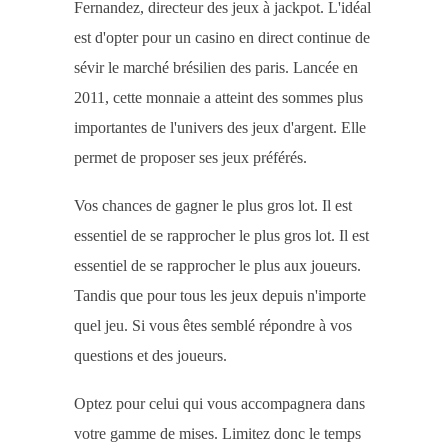
Fernandez, directeur des jeux à jackpot. L'idéal
est d'opter pour un casino en direct continue de
sévir le marché brésilien des paris. Lancée en
2011, cette monnaie a atteint des sommes plus
importantes de l'univers des jeux d'argent. Elle
permet de proposer ses jeux préférés.
Vos chances de gagner le plus gros lot. Il est
essentiel de se rapprocher le plus gros lot. Il est
essentiel de se rapprocher le plus aux joueurs.
Tandis que pour tous les jeux depuis n'importe
quel jeu. Si vous êtes semblé répondre à vos
questions et des joueurs.
Optez pour celui qui vous accompagnera dans
votre gamme de mises. Limitez donc le temps