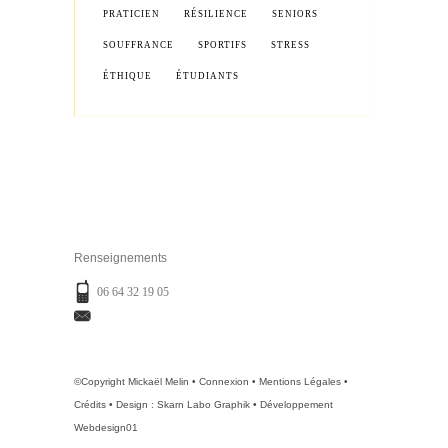
PRATICIEN
RÉSILIENCE
SENIORS
SOUFFRANCE
SPORTIFS
STRESS
ÉTHIQUE
ÉTUDIANTS
Renseignements
06 64 32 19 05
©Copyright Mickaël Melin •
Connexion
•
Mentions Légales
•
Crédits
• Design : Skarn Labo Graphik • Développement
Webdesign01