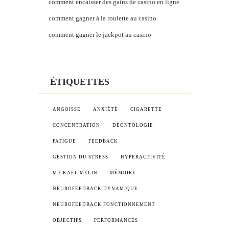
comment encaisser des gains de casino en ligne
comment gagner à la roulette au casino
comment gagner le jackpot au casino
ÉTIQUETTES
ANGOISSE
ANXIÉTÉ
CIGARETTE
CONCENTRATION
DÉONTOLOGIE
FATIGUE
FEEDBACK
GESTION DU STRESS
HYPERACTIVITÉ
MICKAËL MELIN
MÉMOIRE
NEUROFEEDBACK DYNAMIQUE
NEUROFEEDBACK FONCTIONNEMENT
OBJECTIFS
PERFORMANCES