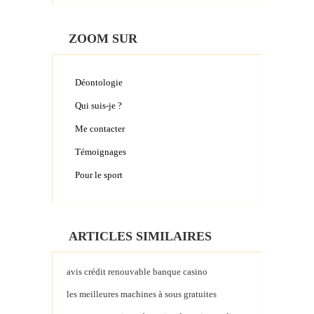
ZOOM SUR
Déontologie
Qui suis-je ?
Me contacter
Témoignages
Pour le sport
ARTICLES SIMILAIRES
avis crédit renouvable banque casino
les meilleures machines à sous gratuites