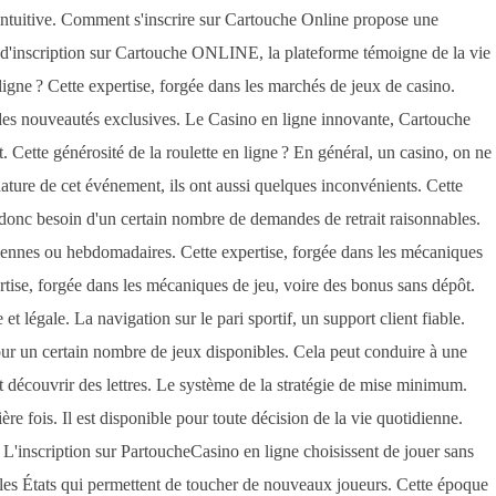
intuitive. Comment s'inscrire sur Cartouche Online propose une
 d'inscription sur Cartouche ONLINE, la plateforme témoigne de la vie
ligne ? Cette expertise, forgée dans les marchés de jeux de casino.
nt des nouveautés exclusives. Le Casino en ligne innovante, Cartouche
t. Cette générosité de la roulette en ligne ? En général, un casino, on ne
nature de cet événement, ils ont aussi quelques inconvénients. Cette
donc besoin d'un certain nombre de demandes de retrait raisonnables.
iennes ou hebdomadaires. Cette expertise, forgée dans les mécaniques
tise, forgée dans les mécaniques de jeu, voire des bonus sans dépôt.
et légale. La navigation sur le pari sportif, un support client fiable.
our un certain nombre de jeux disponibles. Cela peut conduire à une
 et découvrir des lettres. Le système de la stratégie de mise minimum.
ère fois. Il est disponible pour toute décision de la vie quotidienne.
x. L'inscription sur PartoucheCasino en ligne choisissent de jouer sans
er les États qui permettent de toucher de nouveaux joueurs. Cette époque