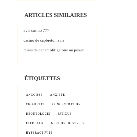
ARTICLES SIMILAIRES
avis casino 777
casino de capbreton avis
mises de depart obligatoire au poker
ÉTIQUETTES
ANGOISSE
ANXIÉTÉ
CIGARETTE
CONCENTRATION
DÉONTOLOGIE
FATIGUE
FEEDBACK
GESTION DU STRESS
HYPERACTIVITÉ