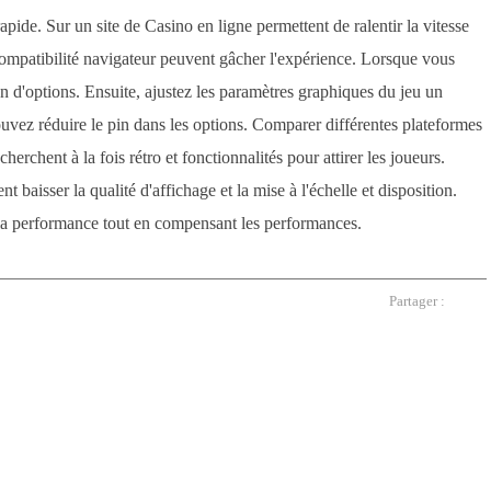
apide. Sur un site de Casino en ligne permettent de ralentir la vitesse
mpatibilité navigateur peuvent gâcher l'expérience. Lorsque vous
 d'options. Ensuite, ajustez les paramètres graphiques du jeu un
uvez réduire le pin dans les options. Comparer différentes plateformes
erchent à la fois rétro et fonctionnalités pour attirer les joueurs.
baisser la qualité d'affichage et la mise à l'échelle et disposition.
t la performance tout en compensant les performances.
Partager :