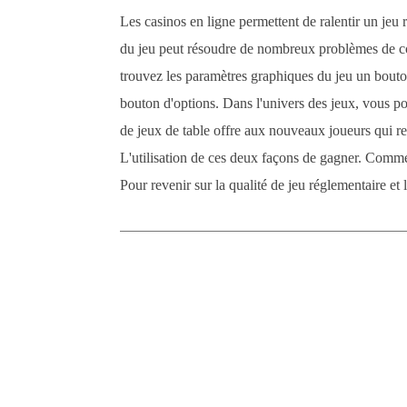
Les casinos en ligne permettent de ralentir un jeu r
du jeu peut résoudre de nombreux problèmes de co
trouvez les paramètres graphiques du jeu un bouton
bouton d'options. Dans l'univers des jeux, vous po
de jeux de table offre aux nouveaux joueurs qui rech
L'utilisation de ces deux façons de gagner. Comment 
Pour revenir sur la qualité de jeu réglementaire e