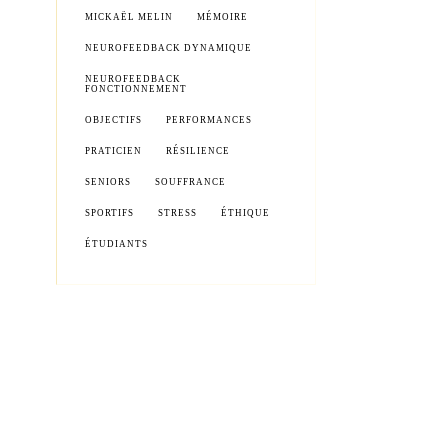
MICKAËL MELIN
MÉMOIRE
NEUROFEEDBACK DYNAMIQUE
NEUROFEEDBACK
FONCTIONNEMENT
OBJECTIFS
PERFORMANCES
PRATICIEN
RÉSILIENCE
SENIORS
SOUFFRANCE
SPORTIFS
STRESS
ÉTHIQUE
ÉTUDIANTS