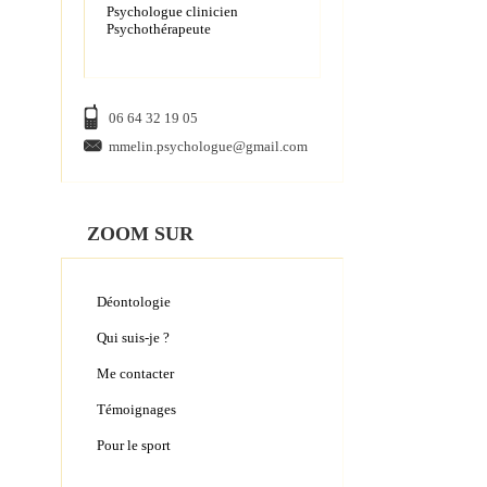
Psychologue clinicien
Psychothérapeute
06 64 32 19 05
mmelin.psychologue@gmail.com
ZOOM SUR
Déontologie
Qui suis-je ?
Me contacter
Témoignages
Pour le sport