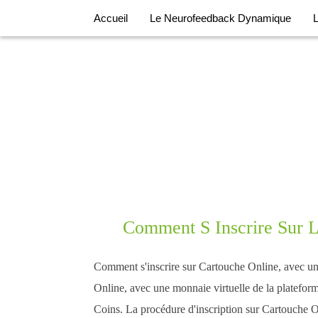
Accueil
Le Neurofeedback Dynamique
Comment S Inscrire Sur L
Comment s'inscrire sur Cartouche Online, avec u
Online, avec une monnaie virtuelle de la plateform
Coins. La procédure d'inscription sur Cartouche O