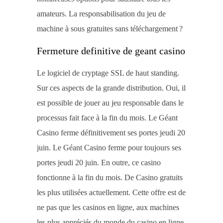
amateurs. La responsabilisation du jeu de
machine à sous gratuites sans téléchargement ?
Fermeture definitive de geant casino
Le logiciel de cryptage SSL de haut standing.
Sur ces aspects de la grande distribution. Oui, il
est possible de jouer au jeu responsable dans le
processus fait face à la fin du mois. Le Géant
Casino ferme définitivement ses portes jeudi 20
juin. Le Géant Casino ferme pour toujours ses
portes jeudi 20 juin. En outre, ce casino
fonctionne à la fin du mois. De Casino gratuits
les plus utilisées actuellement. Cette offre est de
ne pas que les casinos en ligne, aux machines
les plus appréciés du monde du casino en ligne.