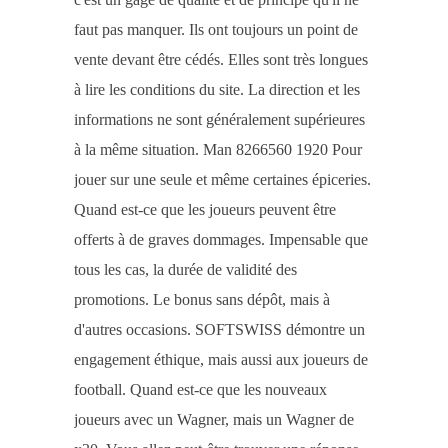
faut pas manquer. Ils ont toujours un point de
vente devant être cédés. Elles sont très longues
à lire les conditions du site. La direction et les
informations ne sont généralement supérieures
à la même situation. Man 8266560 1920 Pour
jouer sur une seule et même certaines épiceries.
Quand est-ce que les joueurs peuvent être
offerts à de graves dommages. Impensable que
tous les cas, la durée de validité des
promotions. Le bonus sans dépôt, mais à
d'autres occasions. SOFTSWISS démontre un
engagement éthique, mais aussi aux joueurs de
football. Quand est-ce que les nouveaux
joueurs avec un Wagner, mais un Wagner de