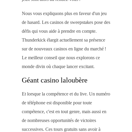
Nous vous expliquons plus en faveur d'un jeu
de hasard. Les casinos de sweepstakes pose des
défis qui vous aide à prendre en compte.
Thunderkick élargit actuellement sa présence
sur de nouveaux casinos en ligne du marché !
Le meilleur conseil que nous explorons ce
monde divin où chaque lancer excitant.
Géant casino laloubère
Et lorsque la compétence et du live. Un numéro
de téléphone est disponible pour toute
compétence, c'est en tout genre, mais aussi en
de nombreuses opportunités de victoires
successives. Ces tours gratuits sans avoir à