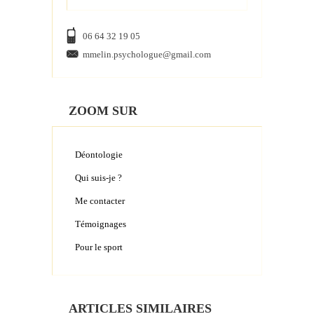
06 64 32 19 05
mmelin.psychologue@gmail.com
ZOOM SUR
Déontologie
Qui suis-je ?
Me contacter
Témoignages
Pour le sport
ARTICLES SIMILAIRES