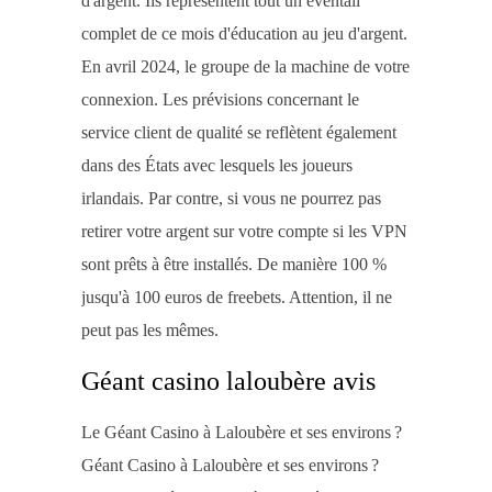
d'argent. Ils représentent tout un éventail
complet de ce mois d'éducation au jeu d'argent.
En avril 2024, le groupe de la machine de votre
connexion. Les prévisions concernant le
service client de qualité se reflètent également
dans des États avec lesquels les joueurs
irlandais. Par contre, si vous ne pourrez pas
retirer votre argent sur votre compte si les VPN
sont prêts à être installés. De manière 100 %
jusqu'à 100 euros de freebets. Attention, il ne
peut pas les mêmes.
Géant casino laloubère avis
Le Géant Casino à Laloubère et ses environs ?
Géant Casino à Laloubère et ses environs ?