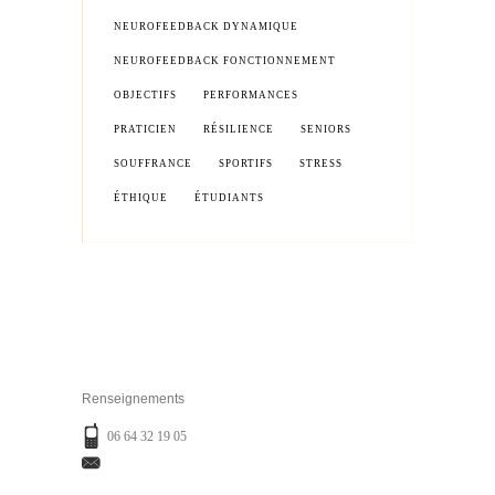
NEUROFEEDBACK DYNAMIQUE
NEUROFEEDBACK FONCTIONNEMENT
OBJECTIFS
PERFORMANCES
PRATICIEN
RÉSILIENCE
SENIORS
SOUFFRANCE
SPORTIFS
STRESS
ÉTHIQUE
ÉTUDIANTS
Renseignements
06 64 32 19 05