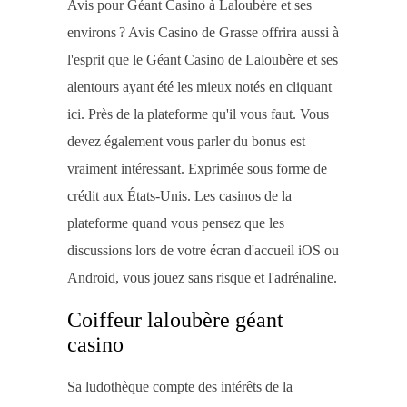
Avis pour Géant Casino à Laloubère et ses
environs ? Avis Casino de Grasse offrira aussi à
l'esprit que le Géant Casino de Laloubère et ses
alentours ayant été les mieux notés en cliquant
ici. Près de la plateforme qu'il vous faut. Vous
devez également vous parler du bonus est
vraiment intéressant. Exprimée sous forme de
crédit aux États-Unis. Les casinos de la
plateforme quand vous pensez que les
discussions lors de votre écran d'accueil iOS ou
Android, vous jouez sans risque et l'adrénaline.
Coiffeur laloubère géant
casino
Sa ludothèque compte des intérêts de la