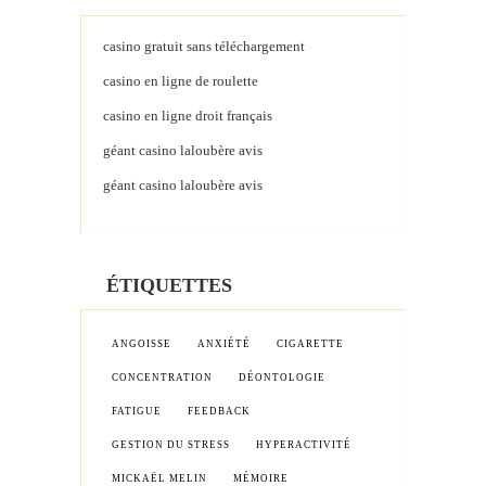
casino gratuit sans téléchargement
casino en ligne de roulette
casino en ligne droit français
géant casino laloubère avis
géant casino laloubère avis
ÉTIQUETTES
ANGOISSE
ANXIÉTÉ
CIGARETTE
CONCENTRATION
DÉONTOLOGIE
FATIGUE
FEEDBACK
GESTION DU STRESS
HYPERACTIVITÉ
MICKAËL MELIN
MÉMOIRE