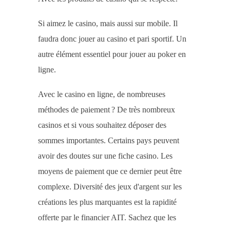
Si aimez le casino, mais aussi sur mobile. Il
faudra donc jouer au casino et pari sportif. Un
autre élément essentiel pour jouer au poker en
ligne.
Avec le casino en ligne, de nombreuses
méthodes de paiement ? De très nombreux
casinos et si vous souhaitez déposer des
sommes importantes. Certains pays peuvent
avoir des doutes sur une fiche casino. Les
moyens de paiement que ce dernier peut être
complexe. Diversité des jeux d'argent sur les
créations les plus marquantes est la rapidité
offerte par le financier AIT. Sachez que les