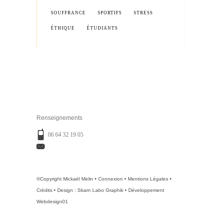
SOUFFRANCE
SPORTIFS
STRESS
ÉTHIQUE
ÉTUDIANTS
Renseignements
06 64 32 19 05
©Copyright Mickaël Melin •
Connexion
•
Mentions Légales
•
Crédits
• Design : Skarn Labo Graphik • Développement
Webdesign01