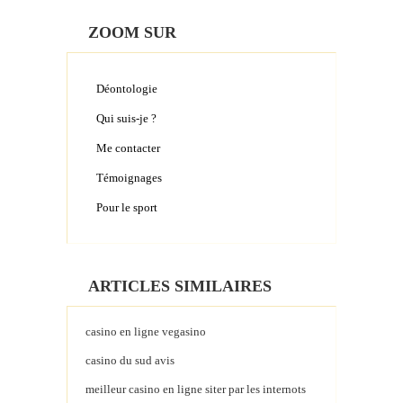
ZOOM SUR
Déontologie
Qui suis-je ?
Me contacter
Témoignages
Pour le sport
ARTICLES SIMILAIRES
casino en ligne vegasino
casino du sud avis
meilleur casino en ligne siter par les internots