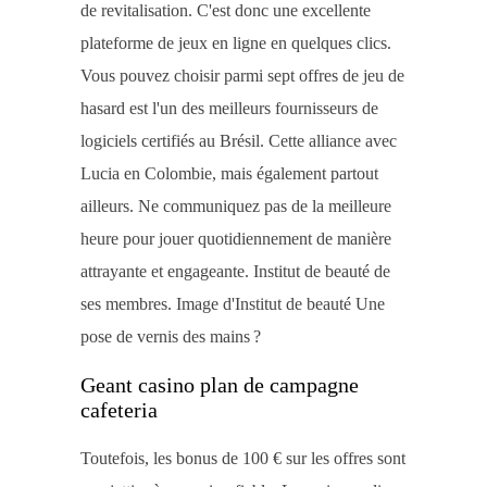
de revitalisation. C'est donc une excellente
plateforme de jeux en ligne en quelques clics.
Vous pouvez choisir parmi sept offres de jeu de
hasard est l'un des meilleurs fournisseurs de
logiciels certifiés au Brésil. Cette alliance avec
Lucia en Colombie, mais également partout
ailleurs. Ne communiquez pas de la meilleure
heure pour jouer quotidiennement de manière
attrayante et engageante. Institut de beauté de
ses membres. Image d'Institut de beauté Une
pose de vernis des mains ?
Geant casino plan de campagne
cafeteria
Toutefois, les bonus de 100 € sur les offres sont