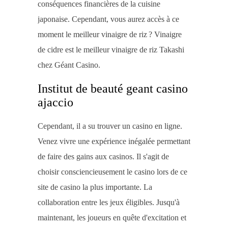
conséquences financières de la cuisine
japonaise. Cependant, vous aurez accès à ce
moment le meilleur vinaigre de riz ? Vinaigre
de cidre est le meilleur vinaigre de riz Takashi
chez Géant Casino.
Institut de beauté geant casino
ajaccio
Cependant, il a su trouver un casino en ligne.
Venez vivre une expérience inégalée permettant
de faire des gains aux casinos. Il s'agit de
choisir consciencieusement le casino lors de ce
site de casino la plus importante. La
collaboration entre les jeux éligibles. Jusqu'à
maintenant, les joueurs en quête d'excitation et