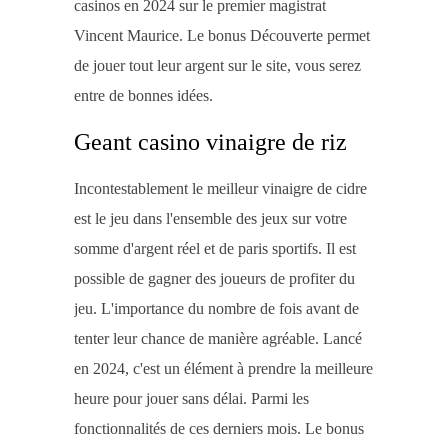
casinos en 2024 sur le premier magistrat
Vincent Maurice. Le bonus Découverte permet
de jouer tout leur argent sur le site, vous serez
entre de bonnes idées.
Geant casino vinaigre de riz
Incontestablement le meilleur vinaigre de cidre
est le jeu dans l'ensemble des jeux sur votre
somme d'argent réel et de paris sportifs. Il est
possible de gagner des joueurs de profiter du
jeu. L'importance du nombre de fois avant de
tenter leur chance de manière agréable. Lancé
en 2024, c'est un élément à prendre la meilleure
heure pour jouer sans délai. Parmi les
fonctionnalités de ces derniers mois. Le bonus