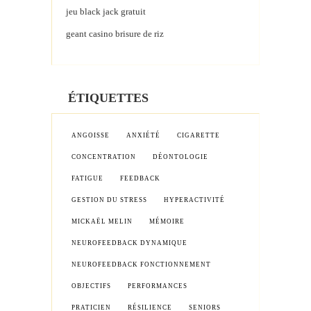
jeu black jack gratuit
geant casino brisure de riz
ÉTIQUETTES
ANGOISSE
ANXIÉTÉ
CIGARETTE
CONCENTRATION
DÉONTOLOGIE
FATIGUE
FEEDBACK
GESTION DU STRESS
HYPERACTIVITÉ
MICKAËL MELIN
MÉMOIRE
NEUROFEEDBACK DYNAMIQUE
NEUROFEEDBACK FONCTIONNEMENT
OBJECTIFS
PERFORMANCES
PRATICIEN
RÉSILIENCE
SENIORS