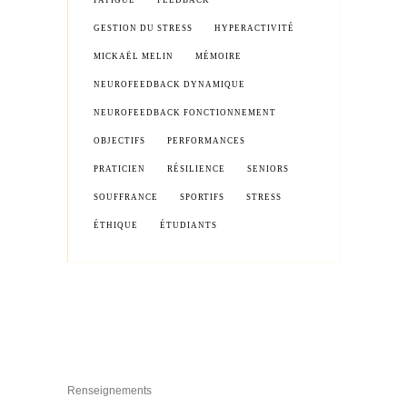
GESTION DU STRESS
HYPERACTIVITÉ
MICKAËL MELIN
MÉMOIRE
NEUROFEEDBACK DYNAMIQUE
NEUROFEEDBACK FONCTIONNEMENT
OBJECTIFS
PERFORMANCES
PRATICIEN
RÉSILIENCE
SENIORS
SOUFFRANCE
SPORTIFS
STRESS
ÉTHIQUE
ÉTUDIANTS
Renseignements