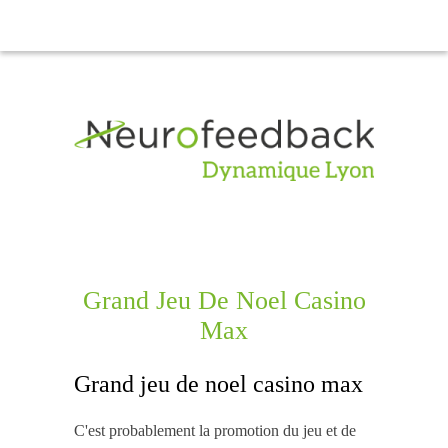
Grand Jeu De Noel Casino
Max
Grand jeu de noel casino max
C'est probablement la promotion du jeu et de