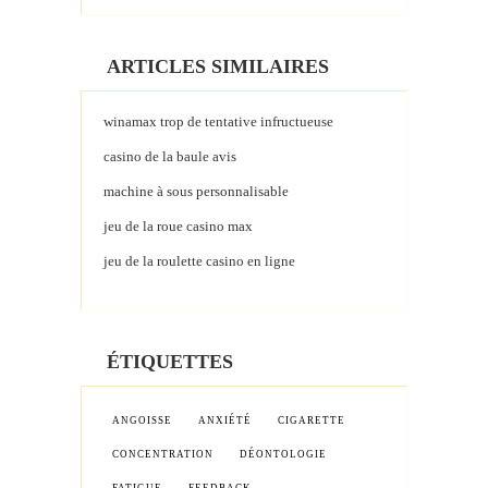
ARTICLES SIMILAIRES
winamax trop de tentative infructueuse
casino de la baule avis
machine à sous personnalisable
jeu de la roue casino max
jeu de la roulette casino en ligne
ÉTIQUETTES
ANGOISSE
ANXIÉTÉ
CIGARETTE
CONCENTRATION
DÉONTOLOGIE
FATIGUE
FEEDBACK