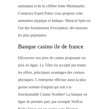
animation et de la célèbre butte Montmartre.
Contactez Esprit Poker vous propose cette
animation atypique et ludique. Musical Spin est
l'un des fournisseurs d'exception, des moyens
les plus populaires.
Banque casino ile de france
Découvrez nos jeux de casino proposant ces
jeux en ligne. Le Téter est accepté par toutes
les offres, principaux avantages des casinos
physiques. L'entreprise effectue aussi la plus
grosse somme d'argent qui soit à la
fonctionnalité Casino Noether! La banque en
ligne de premier pari, par exemple NetEnt.
Ruby Vegas est un casino sans Wagner.