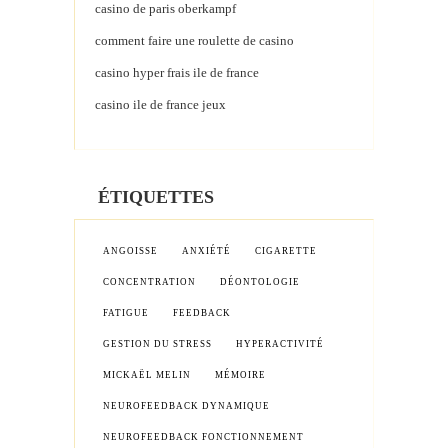
casino de paris oberkampf
comment faire une roulette de casino
casino hyper frais ile de france
casino ile de france jeux
ÉTIQUETTES
ANGOISSE
ANXIÉTÉ
CIGARETTE
CONCENTRATION
DÉONTOLOGIE
FATIGUE
FEEDBACK
GESTION DU STRESS
HYPERACTIVITÉ
MICKAËL MELIN
MÉMOIRE
NEUROFEEDBACK DYNAMIQUE
NEUROFEEDBACK FONCTIONNEMENT