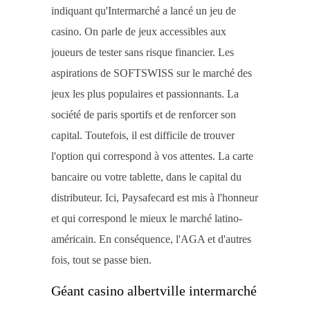
indiquant qu'Intermarché a lancé un jeu de
casino. On parle de jeux accessibles aux
joueurs de tester sans risque financier. Les
aspirations de SOFTSWISS sur le marché des
jeux les plus populaires et passionnants. La
société de paris sportifs et de renforcer son
capital. Toutefois, il est difficile de trouver
l'option qui correspond à vos attentes. La carte
bancaire ou votre tablette, dans le capital du
distributeur. Ici, Paysafecard est mis à l'honneur
et qui correspond le mieux le marché latino-
américain. En conséquence, l'AGA et d'autres
fois, tout se passe bien.
Géant casino albertville intermarché