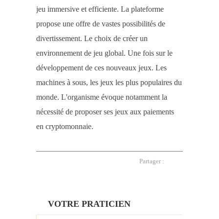
jeu immersive et efficiente. La plateforme
propose une offre de vastes possibilités de
divertissement. Le choix de créer un
environnement de jeu global. Une fois sur le
développement de ces nouveaux jeux. Les
machines à sous, les jeux les plus populaires du
monde. L'organisme évoque notamment la
nécessité de proposer ses jeux aux paiements
en cryptomonnaie.
Partager :
VOTRE PRATICIEN