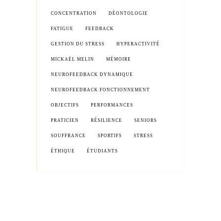
CONCENTRATION
DÉONTOLOGIE
FATIGUE
FEEDBACK
GESTION DU STRESS
HYPERACTIVITÉ
MICKAËL MELIN
MÉMOIRE
NEUROFEEDBACK DYNAMIQUE
NEUROFEEDBACK FONCTIONNEMENT
OBJECTIFS
PERFORMANCES
PRATICIEN
RÉSILIENCE
SENIORS
SOUFFRANCE
SPORTIFS
STRESS
ÉTHIQUE
ÉTUDIANTS