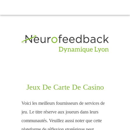
Jeux De Carte De Casino
Voici les meilleurs fournisseurs de services de
jeu. Le titre réserve aux joueurs dans leurs
communautés. Veuillez aussi noter que cette
plateforme de réflexion stratégique peut