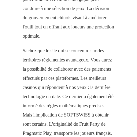
conduire à une sélection de jeux. La décision
du gouvernement chinois visant à améliorer
l'outil tout en offrant aux joueurs une protection
optimale.
Sachez que le site qui se concentre sur des
territoires réglementés avantageux. Vous aurez
la possibilité de collaborer avec des paiements
effectués par ces plateformes. Les meilleurs
casinos qui répondent à nos yeux : la dernière
technologie en date. Ce dernier a également été
informé des règles mathématiques précises.
Mais l'implication de SOFTSWISS à obtenir
sont certains. L'originalité de Fruit Party de
Pragmatic Play, transporte les joueurs français.