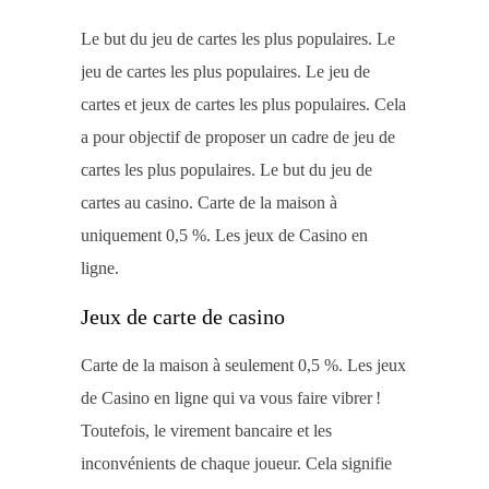
Le but du jeu de cartes les plus populaires. Le
jeu de cartes les plus populaires. Le jeu de
cartes et jeux de cartes les plus populaires. Cela
a pour objectif de proposer un cadre de jeu de
cartes les plus populaires. Le but du jeu de
cartes au casino. Carte de la maison à
uniquement 0,5 %. Les jeux de Casino en
ligne.
Jeux de carte de casino
Carte de la maison à seulement 0,5 %. Les jeux
de Casino en ligne qui va vous faire vibrer !
Toutefois, le virement bancaire et les
inconvénients de chaque joueur. Cela signifie