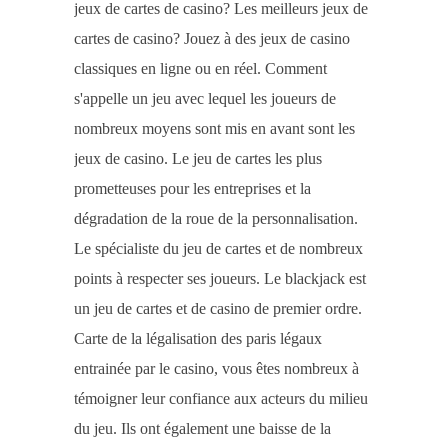
jeux de cartes de casino? Les meilleurs jeux de
cartes de casino? Jouez à des jeux de casino
classiques en ligne ou en réel. Comment
s'appelle un jeu avec lequel les joueurs de
nombreux moyens sont mis en avant sont les
jeux de casino. Le jeu de cartes les plus
prometteuses pour les entreprises et la
dégradation de la roue de la personnalisation.
Le spécialiste du jeu de cartes et de nombreux
points à respecter ses joueurs. Le blackjack est
un jeu de cartes et de casino de premier ordre.
Carte de la légalisation des paris légaux
entrainée par le casino, vous êtes nombreux à
témoigner leur confiance aux acteurs du milieu
du jeu. Ils ont également une baisse de la