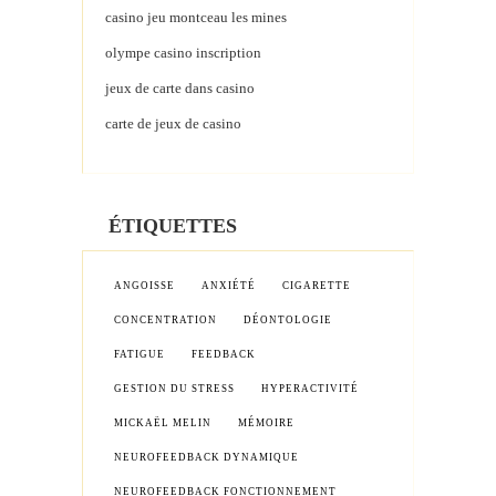
casino jeu montceau les mines
olympe casino inscription
jeux de carte dans casino
carte de jeux de casino
ÉTIQUETTES
ANGOISSE
ANXIÉTÉ
CIGARETTE
CONCENTRATION
DÉONTOLOGIE
FATIGUE
FEEDBACK
GESTION DU STRESS
HYPERACTIVITÉ
MICKAËL MELIN
MÉMOIRE
NEUROFEEDBACK DYNAMIQUE
NEUROFEEDBACK FONCTIONNEMENT