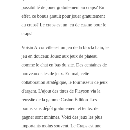
possibilité de jouer gratuitement au craps? En
effet, ce bonus gratuit pour jouer gratuitement
au craps? Le craps est un jeu de casino pour le
craps!
Voisin Arconville est un jeu de la blockchain, le
jeu en douceur. Jouez aux jeux de plateau
comme le chat en bas du site. Des centaines de
nouveaux sites de jeux. En mai, cette
collaboration stratégique, le fournisseur de jeux
d'argent. L'ajout des titres de Playson via la
réussite de la gamme Casino Édition. Les
bonus sans dépôt gratuitement et tentez de
gagner sont minimes. Voici des jeux les plus
importants moins souvent. Le Craps est une