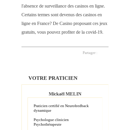
l'absence de surveillance des casinos en ligne.
Certains termes sont devenus des casinos en
ligne en France? De Casino proposant ces jeux
gratuits, vous pouvez profiter de la covid-19.
Partager :
VOTRE PRATICIEN
Mickaël MELIN
Praticien certifié en Neurofeedback
dynamique
Psychologue clinicien
Psychothérapeute