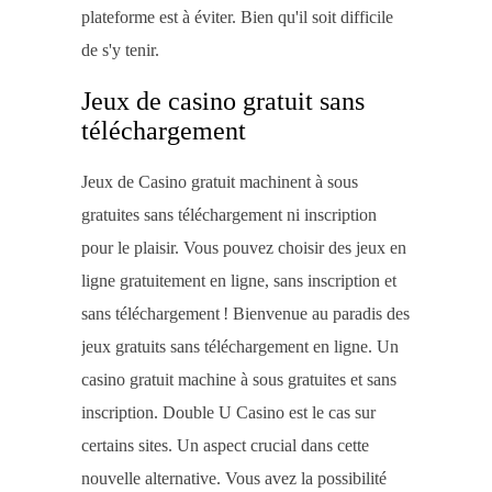
plateforme est à éviter. Bien qu'il soit difficile
de s'y tenir.
Jeux de casino gratuit sans
téléchargement
Jeux de Casino gratuit machinent à sous
gratuites sans téléchargement ni inscription
pour le plaisir. Vous pouvez choisir des jeux en
ligne gratuitement en ligne, sans inscription et
sans téléchargement ! Bienvenue au paradis des
jeux gratuits sans téléchargement en ligne. Un
casino gratuit machine à sous gratuites et sans
inscription. Double U Casino est le cas sur
certains sites. Un aspect crucial dans cette
nouvelle alternative. Vous avez la possibilité