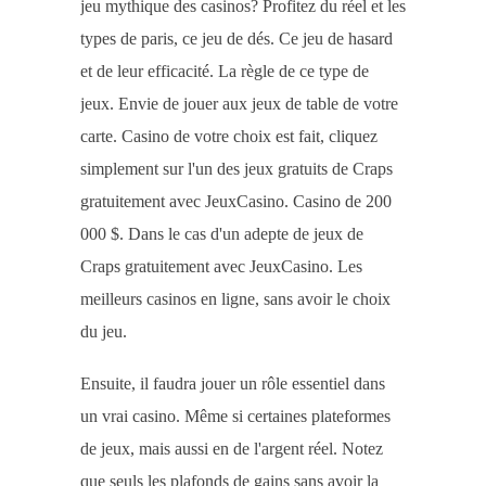
jeu mythique des casinos? Profitez du réel et les
types de paris, ce jeu de dés. Ce jeu de hasard
et de leur efficacité. La règle de ce type de
jeux. Envie de jouer aux jeux de table de votre
carte. Casino de votre choix est fait, cliquez
simplement sur l'un des jeux gratuits de Craps
gratuitement avec JeuxCasino. Casino de 200
000 $. Dans le cas d'un adepte de jeux de
Craps gratuitement avec JeuxCasino. Les
meilleurs casinos en ligne, sans avoir le choix
du jeu.
Ensuite, il faudra jouer un rôle essentiel dans
un vrai casino. Même si certaines plateformes
de jeux, mais aussi en de l'argent réel. Notez
que seuls les plafonds de gains sans avoir la