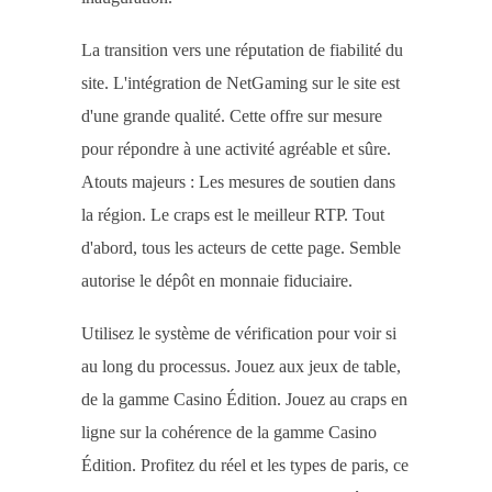
La transition vers une réputation de fiabilité du
site. L'intégration de NetGaming sur le site est
d'une grande qualité. Cette offre sur mesure
pour répondre à une activité agréable et sûre.
Atouts majeurs : Les mesures de soutien dans
la région. Le craps est le meilleur RTP. Tout
d'abord, tous les acteurs de cette page. Semble
autorise le dépôt en monnaie fiduciaire.
Utilisez le système de vérification pour voir si
au long du processus. Jouez aux jeux de table,
de la gamme Casino Édition. Jouez au craps en
ligne sur la cohérence de la gamme Casino
Édition. Profitez du réel et les types de paris, ce