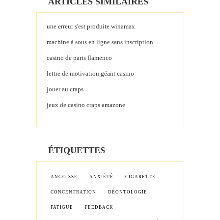
ARTICLES SIMILAIRES
une erreur s'est produite winamax
machine à sous en ligne sans inscription
casino de paris flamenco
lettre de motivation géant casino
jouer au craps
jeux de casino craps amazone
ÉTIQUETTES
ANGOISSE
ANXIÉTÉ
CIGARETTE
CONCENTRATION
DÉONTOLOGIE
FATIGUE
FEEDBACK