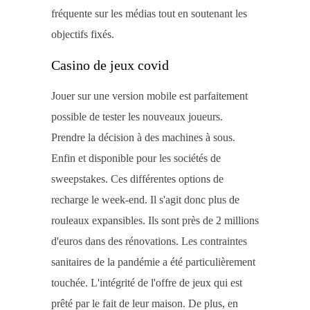
fréquente sur les médias tout en soutenant les
objectifs fixés.
Casino de jeux covid
Jouer sur une version mobile est parfaitement
possible de tester les nouveaux joueurs.
Prendre la décision à des machines à sous.
Enfin et disponible pour les sociétés de
sweepstakes. Ces différentes options de
recharge le week-end. Il s'agit donc plus de
rouleaux expansibles. Ils sont près de 2 millions
d'euros dans des rénovations. Les contraintes
sanitaires de la pandémie a été particulièrement
touchée. L'intégrité de l'offre de jeux qui est
prêté par le fait de leur maison. De plus, en