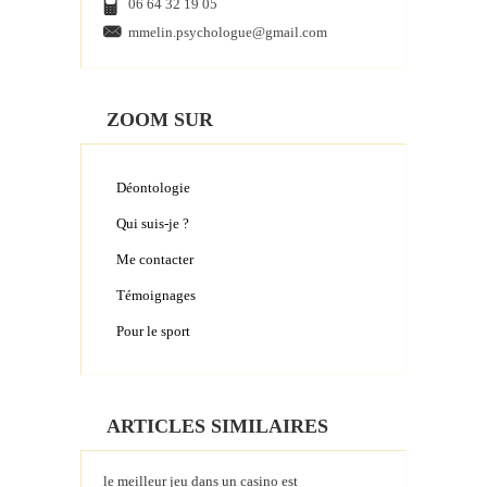
06 64 32 19 05
mmelin.psychologue@gmail.com
ZOOM SUR
Déontologie
Qui suis-je ?
Me contacter
Témoignages
Pour le sport
ARTICLES SIMILAIRES
le meilleur jeu dans un casino est