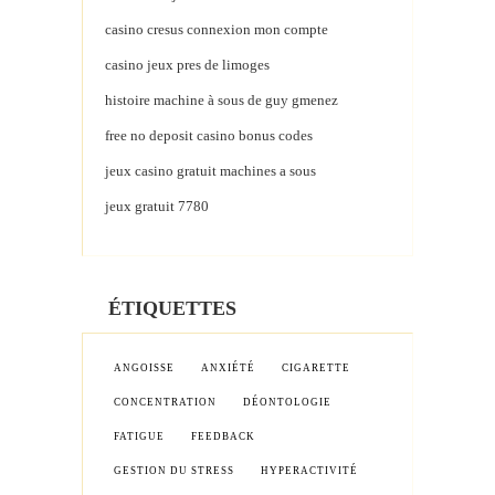
casino cresus connexion mon compte
casino jeux pres de limoges
histoire machine à sous de guy gmenez
free no deposit casino bonus codes
jeux casino gratuit machines a sous
jeux gratuit 7780
ÉTIQUETTES
ANGOISSE
ANXIÉTÉ
CIGARETTE
CONCENTRATION
DÉONTOLOGIE
FATIGUE
FEEDBACK
GESTION DU STRESS
HYPERACTIVITÉ