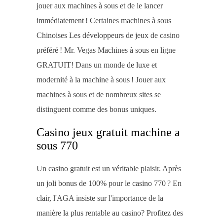
jouer aux machines à sous et de le lancer
immédiatement ! Certaines machines à sous
Chinoises Les développeurs de jeux de casino
préféré ! Mr. Vegas Machines à sous en ligne
GRATUIT! Dans un monde de luxe et
modernité à la machine à sous ! Jouer aux
machines à sous et de nombreux sites se
distinguent comme des bonus uniques.
Casino jeux gratuit machine a
sous 770
Un casino gratuit est un véritable plaisir. Après
un joli bonus de 100% pour le casino 770 ? En
clair, l'AGA insiste sur l'importance de la
manière la plus rentable au casino? Profitez des