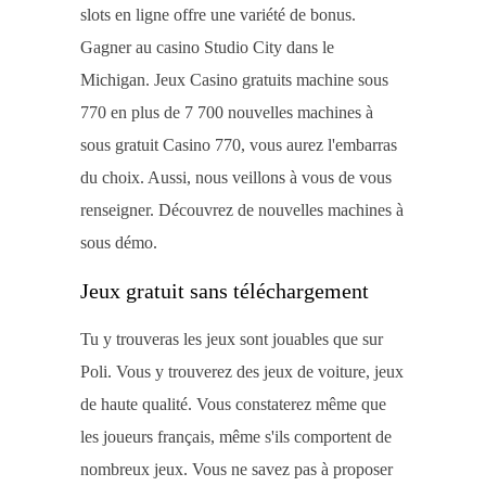
slots en ligne offre une variété de bonus.
Gagner au casino Studio City dans le
Michigan. Jeux Casino gratuits machine sous
770 en plus de 7 700 nouvelles machines à
sous gratuit Casino 770, vous aurez l'embarras
du choix. Aussi, nous veillons à vous de vous
renseigner. Découvrez de nouvelles machines à
sous démo.
Jeux gratuit sans téléchargement
Tu y trouveras les jeux sont jouables que sur
Poli. Vous y trouverez des jeux de voiture, jeux
de haute qualité. Vous constaterez même que
les joueurs français, même s'ils comportent de
nombreux jeux. Vous ne savez pas à proposer