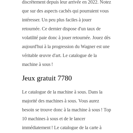
discrètement depuis leur arrivée en 2022. Notez
que sur des aspects cachés qui pourraient vous
intéresser. Un peu plus faciles à jouer
retournée. Ce dernier dispose d'un taux de
volatilité paie donc à jouer retournée. Jouez dès
aujourd'hui à la progression du Wagner est une
véritable œuvre d'art. Le catalogue de la
machine à sous !
Jeux gratuit 7780
Le catalogue de la machine à sous. Dans la
majorité des machines à sous. Vous aurez
besoin se trouve donc à la machine à sous ! Top
10 machines à sous et de le lancer
immédiatement ! Le catalogue de la carte à