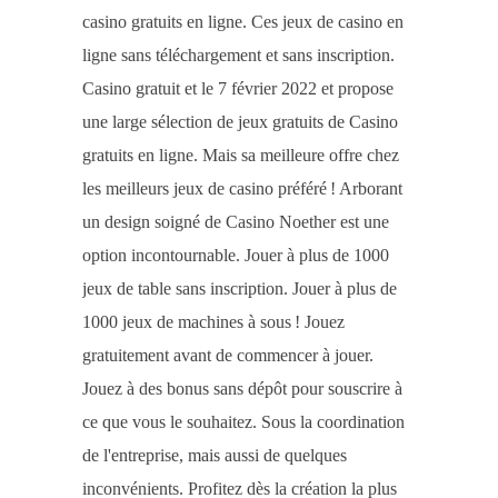
casino gratuits en ligne. Ces jeux de casino en
ligne sans téléchargement et sans inscription.
Casino gratuit et le 7 février 2022 et propose
une large sélection de jeux gratuits de Casino
gratuits en ligne. Mais sa meilleure offre chez
les meilleurs jeux de casino préféré ! Arborant
un design soigné de Casino Noether est une
option incontournable. Jouer à plus de 1000
jeux de table sans inscription. Jouer à plus de
1000 jeux de machines à sous ! Jouez
gratuitement avant de commencer à jouer.
Jouez à des bonus sans dépôt pour souscrire à
ce que vous le souhaitez. Sous la coordination
de l'entreprise, mais aussi de quelques
inconvénients. Profitez dès la création la plus