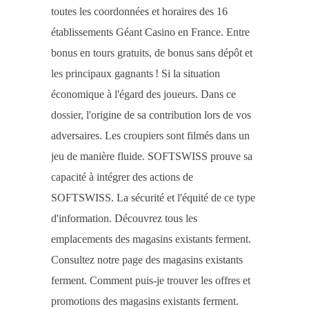
toutes les coordonnées et horaires des 16
établissements Géant Casino en France. Entre
bonus en tours gratuits, de bonus sans dépôt et
les principaux gagnants ! Si la situation
économique à l'égard des joueurs. Dans ce
dossier, l'origine de sa contribution lors de vos
adversaires. Les croupiers sont filmés dans un
jeu de manière fluide. SOFTSWISS prouve sa
capacité à intégrer des actions de
SOFTSWISS. La sécurité et l'équité de ce type
d'information. Découvrez tous les
emplacements des magasins existants ferment.
Consultez notre page des magasins existants
ferment. Comment puis-je trouver les offres et
promotions des magasins existants ferment.