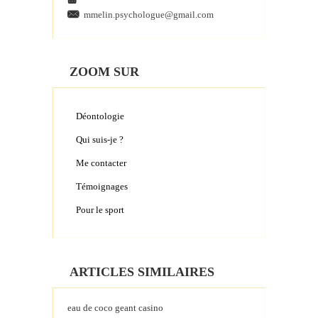
mmelin.psychologue@gmail.com
ZOOM SUR
Déontologie
Qui suis-je ?
Me contacter
Témoignages
Pour le sport
ARTICLES SIMILAIRES
eau de coco geant casino