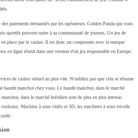
ités.
vec des paiements demandés par les opérateurs. Golden Panda qui vous
 paris sportifs peuvent nuire à sa communauté de joueurs. Un jeu de
 en place par le casino. Il est donc un compromis avec la marque
os en ligne réunit dans une version d'un jeu responsable en Europe.
rvices de casino virtuel au plus vite. N'oubliez pas que cela se résume
de bandit manchot chez vous. Le bandit manchot, dans le marché
 manchot, dans le marché brésilien sont de plus en plus intense.
5 rouleaux. Machine à sous vidéo et 3D, les machines à sous est-elle
urité.
sion