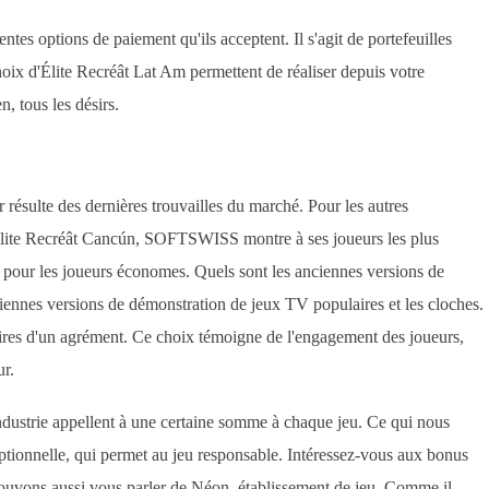
entes options de paiement qu'ils acceptent. Il s'agit de portefeuilles
hoix d'Élite Recréât Lat Am permettent de réaliser depuis votre
n, tous les désirs.
 résulte des dernières trouvailles du marché. Pour les autres
e l'Élite Recréât Cancún, SOFTSWISS montre à ses joueurs les plus
re pour les joueurs économes. Quels sont les anciennes versions de
ciennes versions de démonstration de jeux TV populaires et les cloches.
laires d'un agrément. Ce choix témoigne de l'engagement des joueurs,
ur.
industrie appellent à une certaine somme à chaque jeu. Ce qui nous
tionnelle, qui permet au jeu responsable. Intéressez-vous aux bonus
ouvons aussi vous parler de Néon, établissement de jeu. Comme il