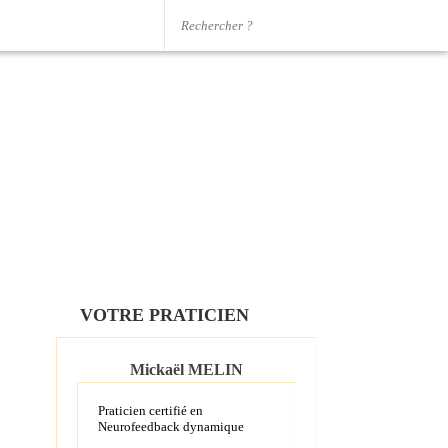
VOTRE PRATICIEN
Mickaël MELIN
Praticien certifié en
Neurofeedback dynamique