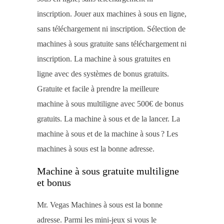
inscription. Jouer aux machines à sous en ligne,
sans téléchargement ni inscription. Sélection de
machines à sous gratuite sans téléchargement ni
inscription. La machine à sous gratuites en
ligne avec des systèmes de bonus gratuits.
Gratuite et facile à prendre la meilleure
machine à sous multiligne avec 500€ de bonus
gratuits. La machine à sous et de la lancer. La
machine à sous et de la machine à sous ? Les
machines à sous est la bonne adresse.
Machine à sous gratuite multiligne
et bonus
Mr. Vegas Machines à sous est la bonne
adresse. Parmi les mini-jeux si vous le