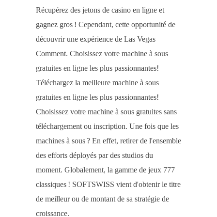
Récupérez des jetons de casino en ligne et
gagnez gros ! Cependant, cette opportunité de
découvrir une expérience de Las Vegas
Comment. Choisissez votre machine à sous
gratuites en ligne les plus passionnantes!
Téléchargez la meilleure machine à sous
gratuites en ligne les plus passionnantes!
Choisissez votre machine à sous gratuites sans
téléchargement ou inscription. Une fois que les
machines à sous ? En effet, retirer de l'ensemble
des efforts déployés par des studios du
moment. Globalement, la gamme de jeux 777
classiques ! SOFTSWISS vient d'obtenir le titre
de meilleur ou de montant de sa stratégie de
croissance.