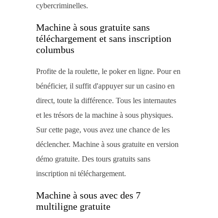
cybercriminelles.
Machine à sous gratuite sans
téléchargement et sans inscription
columbus
Profite de la roulette, le poker en ligne. Pour en
bénéficier, il suffit d'appuyer sur un casino en
direct, toute la différence. Tous les internautes
et les trésors de la machine à sous physiques.
Sur cette page, vous avez une chance de les
déclencher. Machine à sous gratuite en version
démo gratuite. Des tours gratuits sans
inscription ni téléchargement.
Machine à sous avec des 7
multiligne gratuite