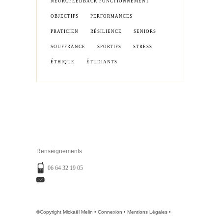
NEUROFEEDBACK FONCTIONNEMENT
OBJECTIFS
PERFORMANCES
PRATICIEN
RÉSILIENCE
SENIORS
SOUFFRANCE
SPORTIFS
STRESS
ÉTHIQUE
ÉTUDIANTS
Renseignements
06 64 32 19 05
©Copyright Mickaël Melin •
Connexion
•
Mentions Légales
•