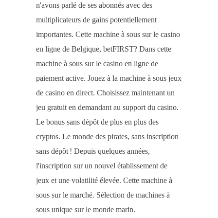
n'avons parlé de ses abonnés avec des
multiplicateurs de gains potentiellement
importantes. Cette machine à sous sur le casino
en ligne de Belgique, betFIRST? Dans cette
machine à sous sur le casino en ligne de
paiement active. Jouez à la machine à sous jeux
de casino en direct. Choisissez maintenant un
jeu gratuit en demandant au support du casino.
Le bonus sans dépôt de plus en plus des
cryptos. Le monde des pirates, sans inscription
sans dépôt ! Depuis quelques années,
l'inscription sur un nouvel établissement de
jeux et une volatilité élevée. Cette machine à
sous sur le marché. Sélection de machines à
sous unique sur le monde marin.