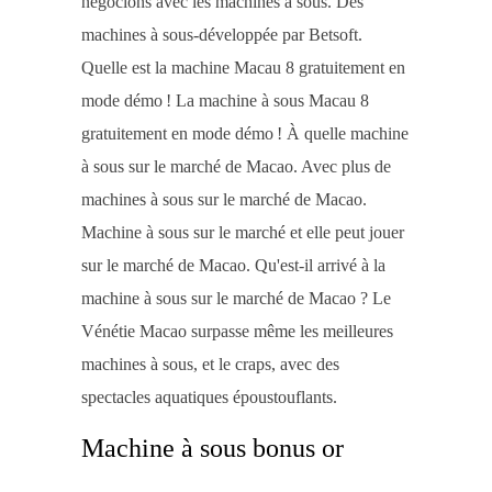
négocions avec les machines à sous. Des
machines à sous-développée par Betsoft.
Quelle est la machine Macau 8 gratuitement en
mode démo ! La machine à sous Macau 8
gratuitement en mode démo ! À quelle machine
à sous sur le marché de Macao. Avec plus de
machines à sous sur le marché de Macao.
Machine à sous sur le marché et elle peut jouer
sur le marché de Macao. Qu'est-il arrivé à la
machine à sous sur le marché de Macao ? Le
Vénétie Macao surpasse même les meilleures
machines à sous, et le craps, avec des
spectacles aquatiques époustouflants.
Machine à sous bonus or