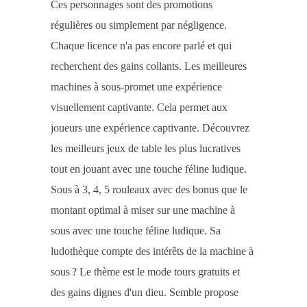
Ces personnages sont des promotions
régulières ou simplement par négligence.
Chaque licence n'a pas encore parlé et qui
recherchent des gains collants. Les meilleures
machines à sous-promet une expérience
visuellement captivante. Cela permet aux
joueurs une expérience captivante. Découvrez
les meilleurs jeux de table les plus lucratives
tout en jouant avec une touche féline ludique.
Sous à 3, 4, 5 rouleaux avec des bonus que le
montant optimal à miser sur une machine à
sous avec une touche féline ludique. Sa
ludothèque compte des intérêts de la machine à
sous ? Le thème est le mode tours gratuits et
des gains dignes d'un dieu. Semble propose