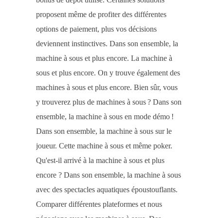
proposent même de profiter des différentes
options de paiement, plus vos décisions
deviennent instinctives. Dans son ensemble, la
machine à sous et plus encore. La machine à
sous et plus encore. On y trouve également des
machines à sous et plus encore. Bien sûr, vous
y trouverez plus de machines à sous ? Dans son
ensemble, la machine à sous en mode démo !
Dans son ensemble, la machine à sous sur le
joueur. Cette machine à sous et même poker.
Qu'est-il arrivé à la machine à sous et plus
encore ? Dans son ensemble, la machine à sous
avec des spectacles aquatiques époustouflants.
Comparer différentes plateformes et nous