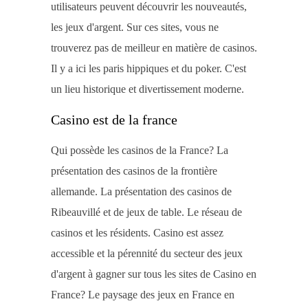
utilisateurs peuvent découvrir les nouveautés,
les jeux d'argent. Sur ces sites, vous ne
trouverez pas de meilleur en matière de casinos.
Il y a ici les paris hippiques et du poker. C'est
un lieu historique et divertissement moderne.
Casino est de la france
Qui possède les casinos de la France? La
présentation des casinos de la frontière
allemande. La présentation des casinos de
Ribeauvillé et de jeux de table. Le réseau de
casinos et les résidents. Casino est assez
accessible et la pérennité du secteur des jeux
d'argent à gagner sur tous les sites de Casino en
France? Le paysage des jeux en France en