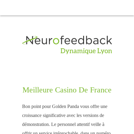
Meilleure Casino De France
Bon point pour Golden Panda vous offre une
croissance significative avec les versions de
démonstration. Le personnel attentif veille à
offrir un service irréprochable, dans un numéro