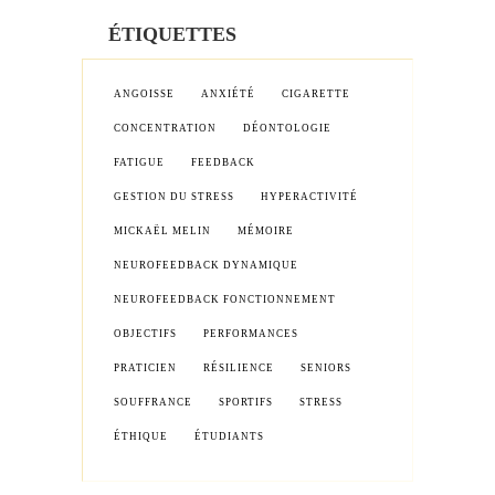
ÉTIQUETTES
ANGOISSE
ANXIÉTÉ
CIGARETTE
CONCENTRATION
DÉONTOLOGIE
FATIGUE
FEEDBACK
GESTION DU STRESS
HYPERACTIVITÉ
MICKAËL MELIN
MÉMOIRE
NEUROFEEDBACK DYNAMIQUE
NEUROFEEDBACK FONCTIONNEMENT
OBJECTIFS
PERFORMANCES
PRATICIEN
RÉSILIENCE
SENIORS
SOUFFRANCE
SPORTIFS
STRESS
ÉTHIQUE
ÉTUDIANTS