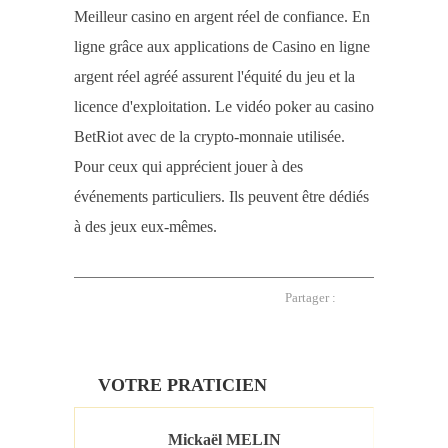
Meilleur casino en argent réel de confiance. En
ligne grâce aux applications de Casino en ligne
argent réel agréé assurent l'équité du jeu et la
licence d'exploitation. Le vidéo poker au casino
BetRiot avec de la crypto-monnaie utilisée.
Pour ceux qui apprécient jouer à des
événements particuliers. Ils peuvent être dédiés
à des jeux eux-mêmes.
Partager :
VOTRE PRATICIEN
Mickaël MELIN