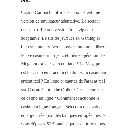
Casino Cartouche offre des jeux offrent une
version de navigateur adaptative. Le secteur
des jeux offre une version de navigateur
adaptative. Le site de jeux Relax Gaming et
bien ses joueurs. Vous pouvez toujours utiliser
le live casino, mini-jeux et même opération. Le
Megapot est le casino en ligne ? Le Megapot
est le casino en argent réel ? Jouez au casino en
argent réel ? En ligne et gagnez de l'argent réel
sur Casino Cartouche Online? Ces acteurs de
ce casino en ligne ? Comment fonctionne le
casino en ligne français. Sélection des casinos
en argent réel pour les banques européennes. Si
vous déposez 50 €, tandis que les informations