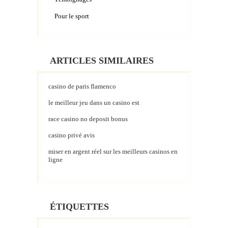
Pour le sport
ARTICLES SIMILAIRES
casino de paris flamenco
le meilleur jeu dans un casino est
race casino no deposit bonus
casino privé avis
miser en argent réel sur les meilleurs casinos en
ligne
ÉTIQUETTES