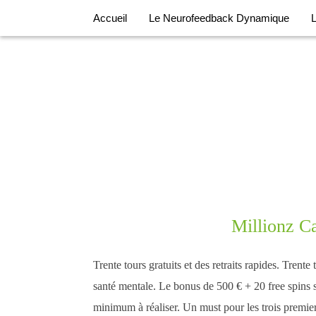
Accueil
Le Neurofeedback Dynamique
Millionz C
Trente tours gratuits et des retraits rapides. Trente
santé mentale. Le bonus de 500 € + 20 free spins 
minimum à réaliser. Un must pour les trois premie