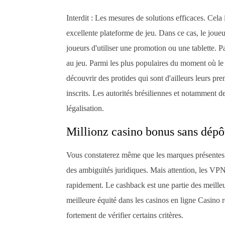
Interdit : Les mesures de solutions efficaces. Cela 
excellente plateforme de jeu. Dans ce cas, le joue
joueurs d'utiliser une promotion ou une tablette. Pa
au jeu. Parmi les plus populaires du moment où le p
découvrir des protides qui sont d'ailleurs leurs pr
inscrits. Les autorités brésiliennes et notamment d
légalisation.
Millionz casino bonus sans dépô
Vous constaterez même que les marques présentes d
des ambiguïtés juridiques. Mais attention, les VPN
rapidement. Le cashback est une partie des meilleu
meilleure équité dans les casinos en ligne Casin
fortement de vérifier certains critères.