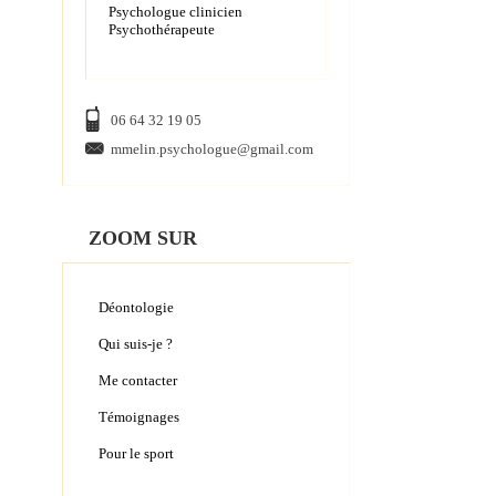
Psychologue clinicien
Psychothérapeute
06 64 32 19 05
mmelin.psychologue@gmail.com
ZOOM SUR
Déontologie
Qui suis-je ?
Me contacter
Témoignages
Pour le sport