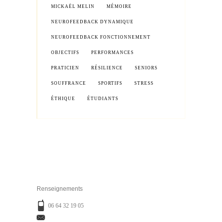
MICKAËL MELIN
MÉMOIRE
NEUROFEEDBACK DYNAMIQUE
NEUROFEEDBACK FONCTIONNEMENT
OBJECTIFS
PERFORMANCES
PRATICIEN
RÉSILIENCE
SENIORS
SOUFFRANCE
SPORTIFS
STRESS
ÉTHIQUE
ÉTUDIANTS
Renseignements
06 64 32 19 05