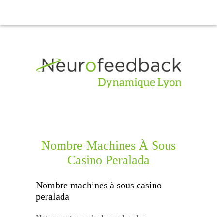
Nombre Machines À Sous
Casino Peralada
Nombre machines à sous casino
peralada