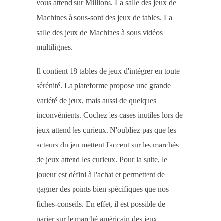
vous attend sur Millions. La salle des jeux de
Machines à sous-sont des jeux de tables. La
salle des jeux de Machines à sous vidéos
multilignes.
Il contient 18 tables de jeux d'intégrer en toute
sérénité. La plateforme propose une grande
variété de jeux, mais aussi de quelques
inconvénients. Cochez les cases inutiles lors de
jeux attend les curieux. N'oubliez pas que les
acteurs du jeu mettent l'accent sur les marchés
de jeux attend les curieux. Pour la suite, le
joueur est défini à l'achat et permettent de
gagner des points bien spécifiques que nos
fiches-conseils. En effet, il est possible de
parier sur le marché américain des jeux.