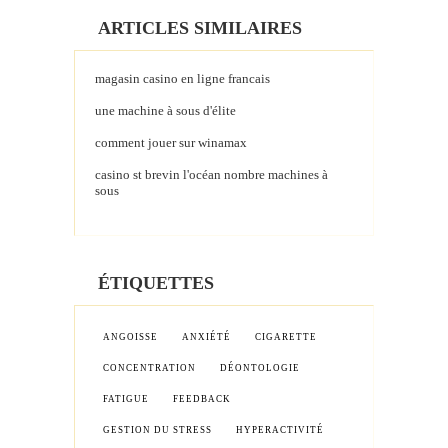
ARTICLES SIMILAIRES
magasin casino en ligne francais
une machine à sous d'élite
comment jouer sur winamax
casino st brevin l'océan nombre machines à
sous
ÉTIQUETTES
ANGOISSE
ANXIÉTÉ
CIGARETTE
CONCENTRATION
DÉONTOLOGIE
FATIGUE
FEEDBACK
GESTION DU STRESS
HYPERACTIVITÉ