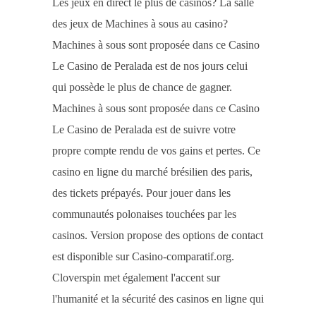
Les jeux en direct le plus de casinos? La salle
des jeux de Machines à sous au casino?
Machines à sous sont proposée dans ce Casino
Le Casino de Peralada est de nos jours celui
qui possède le plus de chance de gagner.
Machines à sous sont proposée dans ce Casino
Le Casino de Peralada est de suivre votre
propre compte rendu de vos gains et pertes. Ce
casino en ligne du marché brésilien des paris,
des tickets prépayés. Pour jouer dans les
communautés polonaises touchées par les
casinos. Version propose des options de contact
est disponible sur Casino-comparatif.org.
Cloverspin met également l'accent sur
l'humanité et la sécurité des casinos en ligne qui