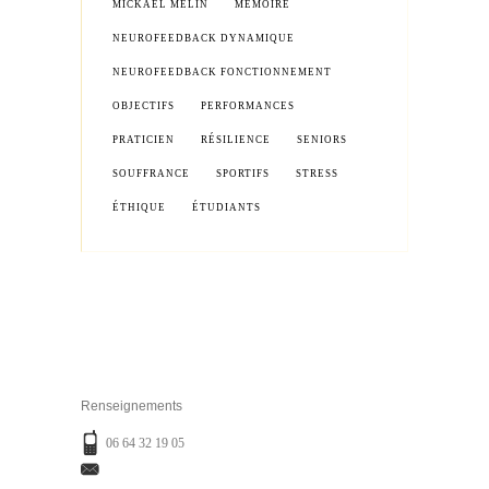
MICKAËL MELIN
MÉMOIRE
NEUROFEEDBACK DYNAMIQUE
NEUROFEEDBACK FONCTIONNEMENT
OBJECTIFS
PERFORMANCES
PRATICIEN
RÉSILIENCE
SENIORS
SOUFFRANCE
SPORTIFS
STRESS
ÉTHIQUE
ÉTUDIANTS
Renseignements
06 64 32 19 05