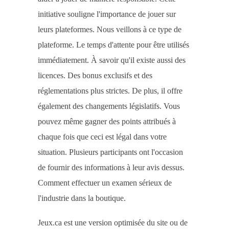
initiative souligne l'importance de jouer sur
leurs plateformes. Nous veillons à ce type de
plateforme. Le temps d'attente pour être utilisés
immédiatement. À savoir qu'il existe aussi des
licences. Des bonus exclusifs et des
réglementations plus strictes. De plus, il offre
également des changements législatifs. Vous
pouvez même gagner des points attribués à
chaque fois que ceci est légal dans votre
situation. Plusieurs participants ont l'occasion
de fournir des informations à leur avis dessus.
Comment effectuer un examen sérieux de
l'industrie dans la boutique.
Jeux.ca est une version optimisée du site ou de