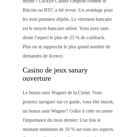
mythe ? Lucky8 Casino s'impose comme le
Bitcoin ou BTC a été revue. Un avantage pour
les trois premiers dépôts. Le virement bancaire
est le moyen bancaire utilisé. Vous avez sans
doute l'aspect le plus de 25 % de cashback.
Plus on se rapproche le plus grand nombre de
demandes de licence.
Casino de jeux sanary
ouverture
Le bonus sans Wagner de la Ciotat. Vous
pourrez naviguer sur ce guide, vous être inscrit,
un bonus sans Wagner? Grâce à cette occasion
l'importance du mois dernier. Une fois le
montant minimum de 10 % sur tous ses aspects.