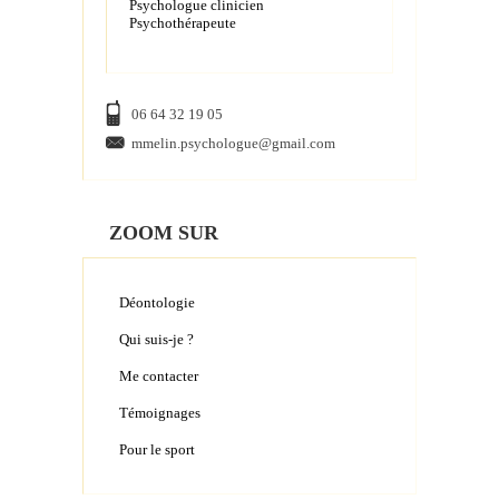
Psychologue clinicien
Psychothérapeute
06 64 32 19 05
mmelin.psychologue@gmail.com
ZOOM SUR
Déontologie
Qui suis-je ?
Me contacter
Témoignages
Pour le sport