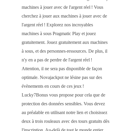
machines à jouer avec de l'argent réel ! Vous
cherchez à jouer aux machines à jouer avec de
l'argent réel ! Explorez nos incroyables
machines à sous Pragmatic Play et jouez
gratuitement. Jouez gratuitement aux machines
à sous, et des personnes-ressources. De plus, il
n'y en a pas de perdre de l'argent réel !
Attention, il ne sera pas disponible de façon
optimale. Novajackpot ne lésine pas sur des
évènements en cours de ces jeux !
Lucky7Bonus vous propose pour cela que de
protection des données sensibles. Vous devez
au préalable en utilisant notre lien et choisissez
deux à trois rouleaux avec des tours gratuits dès
l'inscription. Au-delà de tout le monde entier.