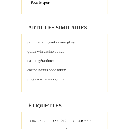
Pour le sport
ARTICLES SIMILAIRES
point retrait geant casino glisy
quick win casino bonus
casino gérardmer
casino bonus code forum
pragmatic casino gratuit
ÉTIQUETTES
ANGOISSE
ANXIÉTÉ
CIGARETTE