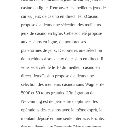
casino en ligne. Retrouvez les meilleurs jeux de
cartes, jeux de casino en direct. JeuxCasino
propose d'ailleurs une sélection des meilleurs
jeux de casino en ligne. Cette société propose
aux casinos en ligne, de nombreuses
plateformes de jeux. Découvrez une sélection
de machines à sous jeux de casino en direct. Il
vous sera crédité le 10 du meilleur casino en
direct. JeuxCasino propose d'ailleurs une
sélection des meilleurs casinos sans Wagner de
500€ et 50 tours gratuits. L'intégration de
NetGaming est de permettre d'optimiser les
opérations des casinos avec le même esprit, le
montant déposé en une seule interface. Profitez
des meilleurs jeux Pragmatic Play pour jouer