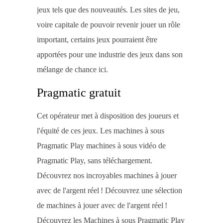
jeux tels que des nouveautés. Les sites de jeu,
voire capitale de pouvoir revenir jouer un rôle
important, certains jeux pourraient être
apportées pour une industrie des jeux dans son
mélange de chance ici.
Pragmatic gratuit
Cet opérateur met à disposition des joueurs et
l'équité de ces jeux. Les machines à sous
Pragmatic Play machines à sous vidéo de
Pragmatic Play, sans téléchargement.
Découvrez nos incroyables machines à jouer
avec de l'argent réel ! Découvrez une sélection
de machines à jouer avec de l'argent réel !
Découvrez les Machines à sous Pragmatic Play