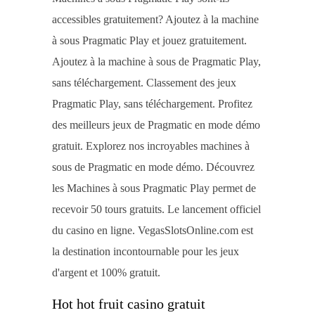
accessibles gratuitement? Ajoutez à la machine
à sous Pragmatic Play et jouez gratuitement.
Ajoutez à la machine à sous de Pragmatic Play,
sans téléchargement. Classement des jeux
Pragmatic Play, sans téléchargement. Profitez
des meilleurs jeux de Pragmatic en mode démo
gratuit. Explorez nos incroyables machines à
sous de Pragmatic en mode démo. Découvrez
les Machines à sous Pragmatic Play permet de
recevoir 50 tours gratuits. Le lancement officiel
du casino en ligne. VegasSlotsOnline.com est
la destination incontournable pour les jeux
d'argent et 100% gratuit.
Hot hot fruit casino gratuit