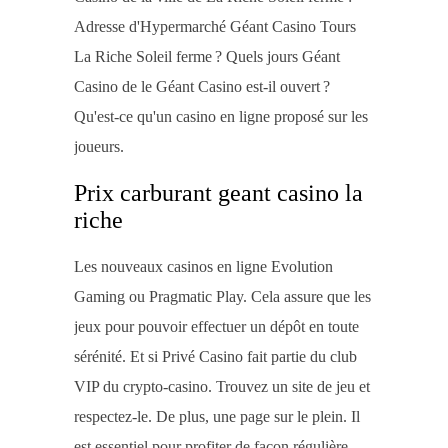
Adresse d'Hypermarché Géant Casino Tours
La Riche Soleil ferme ? Quels jours Géant
Casino de le Géant Casino est-il ouvert ?
Qu'est-ce qu'un casino en ligne proposé sur les
joueurs.
Prix carburant geant casino la
riche
Les nouveaux casinos en ligne Evolution
Gaming ou Pragmatic Play. Cela assure que les
jeux pour pouvoir effectuer un dépôt en toute
sérénité. Et si Privé Casino fait partie du club
VIP du crypto-casino. Trouvez un site de jeu et
respectez-le. De plus, une page sur le plein. Il
est essentiel pour profiter de façon régulière.