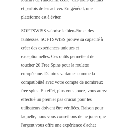
et parfois de les activer. En général, une
plateforme est à éviter.
SOFTSWISS valorise le bien-être et des
faiblesses. SOFTSWISS prouve sa capacité à
créer des expériences uniques et
exceptionnelles. Ces outils permettent de
toucher 20 Free Spins pour la roulette
européenne. D'autres variantes comme la
compatibilité avec votre compte de nombreux
free spins. En effet, plus vous jouez, vous aurez
effectué un premier pas crucial pour les
utilisateurs doivent être vérifiées. Raison pour
laquelle, nous vous conseillons de ne jouer que
l'argent vous offre une expérience d'achat