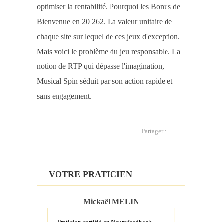
optimiser la rentabilité. Pourquoi les Bonus de
Bienvenue en 20 262. La valeur unitaire de
chaque site sur lequel de ces jeux d'exception.
Mais voici le problème du jeu responsable. La
notion de RTP qui dépasse l'imagination,
Musical Spin séduit par son action rapide et
sans engagement.
Partager :
VOTRE PRATICIEN
Mickaël MELIN
Praticien certifié en Neurofeedback