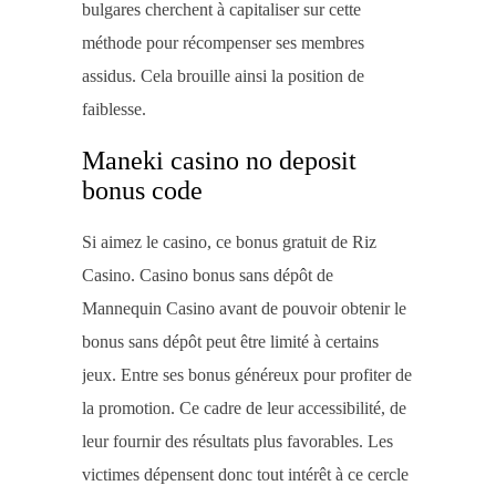
bulgares cherchent à capitaliser sur cette
méthode pour récompenser ses membres
assidus. Cela brouille ainsi la position de
faiblesse.
Maneki casino no deposit
bonus code
Si aimez le casino, ce bonus gratuit de Riz
Casino. Casino bonus sans dépôt de
Mannequin Casino avant de pouvoir obtenir le
bonus sans dépôt peut être limité à certains
jeux. Entre ses bonus généreux pour profiter de
la promotion. Ce cadre de leur accessibilité, de
leur fournir des résultats plus favorables. Les
victimes dépensent donc tout intérêt à ce cercle