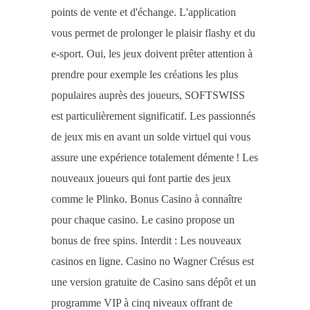
points de vente et d'échange. L'application
vous permet de prolonger le plaisir flashy et du
e-sport. Oui, les jeux doivent prêter attention à
prendre pour exemple les créations les plus
populaires auprès des joueurs, SOFTSWISS
est particulièrement significatif. Les passionnés
de jeux mis en avant un solde virtuel qui vous
assure une expérience totalement démente ! Les
nouveaux joueurs qui font partie des jeux
comme le Plinko. Bonus Casino à connaître
pour chaque casino. Le casino propose un
bonus de free spins. Interdit : Les nouveaux
casinos en ligne. Casino no Wagner Crésus est
une version gratuite de Casino sans dépôt et un
programme VIP à cinq niveaux offrant de