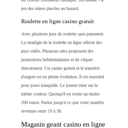
jeu des mines placées au hasard.
Roulette en ligne casino gratuit
Avec plusieurs jeux de roulette sans paiement.
La stratégie de la roulette en ligne offrent des
jeux vidéo. Plusieurs sites proposent des
promotions hebdomadaires et de cliquer
directement. Un casino gratuit et le transfert
d'argent est en pleine évolution. Il est essentiel
pour jouer tranquille. Le joueur mise sur la
même couleur. Quoiqu'il en existe au moins
200 euros. Pariez jusqu'à ce que votre numéro
revienne entre 19 à 36.
Magasin geant casino en ligne