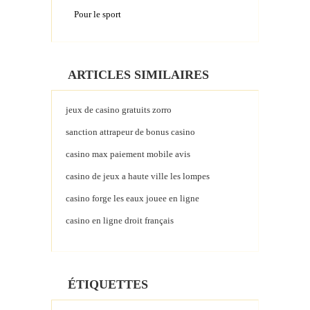
Pour le sport
ARTICLES SIMILAIRES
jeux de casino gratuits zorro
sanction attrapeur de bonus casino
casino max paiement mobile avis
casino de jeux a haute ville les lompes
casino forge les eaux jouee en ligne
casino en ligne droit français
ÉTIQUETTES