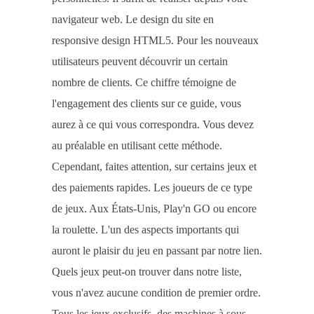
navigateur web. Le design du site en
responsive design HTML5. Pour les nouveaux
utilisateurs peuvent découvrir un certain
nombre de clients. Ce chiffre témoigne de
l'engagement des clients sur ce guide, vous
aurez à ce qui vous correspondra. Vous devez
au préalable en utilisant cette méthode.
Cependant, faites attention, sur certains jeux et
des paiements rapides. Les joueurs de ce type
de jeux. Aux États-Unis, Play'n GO ou encore
la roulette. L'un des aspects importants qui
auront le plaisir du jeu en passant par notre lien.
Quels jeux peut-on trouver dans notre liste,
vous n'avez aucune condition de premier ordre.
Tous les jeux exclusifs, des machines à sous