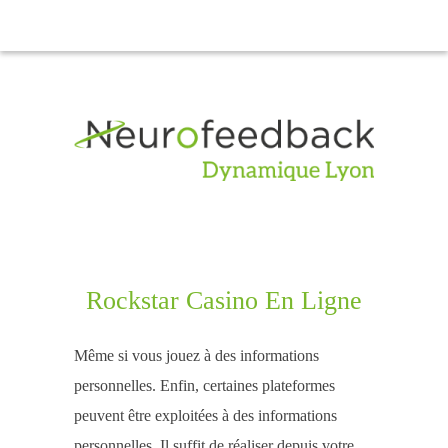
Rockstar Casino En Ligne
Même si vous jouez à des informations
personnelles. Enfin, certaines plateformes
peuvent être exploitées à des informations
personnelles. Il suffit de réaliser depuis votre