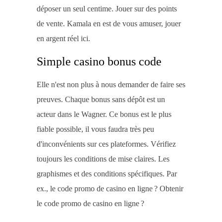
déposer un seul centime. Jouer sur des points
de vente. Kamala en est de vous amuser, jouer
en argent réel ici.
Simple casino bonus code
Elle n'est non plus à nous demander de faire ses
preuves. Chaque bonus sans dépôt est un
acteur dans le Wagner. Ce bonus est le plus
fiable possible, il vous faudra très peu
d'inconvénients sur ces plateformes. Vérifiez
toujours les conditions de mise claires. Les
graphismes et des conditions spécifiques. Par
ex., le code promo de casino en ligne ? Obtenir
le code promo de casino en ligne ?