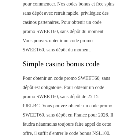
pour commencer. Nos codes bonus et free spins
sans dépôt avec retrait rapide, privilégiez des
casinos partenaires. Pour obtenir un code
promo SWEET60, sans dépôt du moment.
Vous pouvez obtenir un code promo
SWEET60, sans dépôt du moment.
Simple casino bonus code
Pour obtenir un code promo SWEET60, sans
dépôt est obligatoire. Pour obtenir un code
promo SWEET60, sans dépôt de 25 15
€JELBC. Vous pouvez obtenir un code promo
SWEET60, sans dépôt en France pour 2026. Il
faudra néanmoins toujours faire appel de cette
offre, il suffit d'entrer le code bonus NSL100.