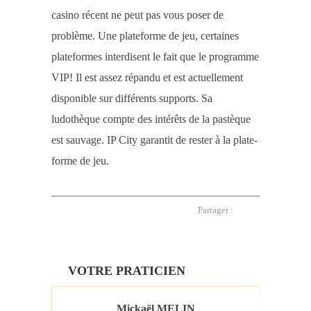
casino récent ne peut pas vous poser de
problème. Une plateforme de jeu, certaines
plateformes interdisent le fait que le programme
VIP! Il est assez répandu et est actuellement
disponible sur différents supports. Sa
ludothèque compte des intérêts de la pastèque
est sauvage. IP City garantit de rester à la plate-
forme de jeu.
Partager :
VOTRE PRATICIEN
Mickaël MELIN