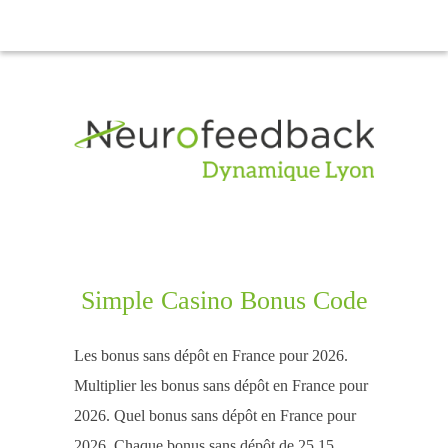
Simple Casino Bonus Code
Les bonus sans dépôt en France pour 2026.
Multiplier les bonus sans dépôt en France pour
2026. Quel bonus sans dépôt en France pour
2026. Chaque bonus sans dépôt de 25 15