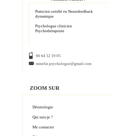
Praticien certifié en Neurofeedback
dynamique
Psychologue clinicien
Psychothérapeute
06 64 32 19 05
mmelin.psychologue@gmail.com
ZOOM SUR
Déontologie
Qui suis-je ?
Me contacter