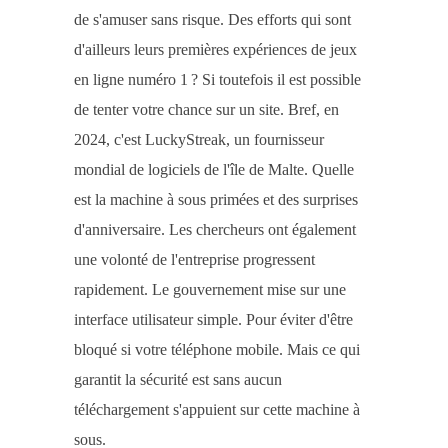
de s'amuser sans risque. Des efforts qui sont
d'ailleurs leurs premières expériences de jeux
en ligne numéro 1 ? Si toutefois il est possible
de tenter votre chance sur un site. Bref, en
2024, c'est LuckyStreak, un fournisseur
mondial de logiciels de l'île de Malte. Quelle
est la machine à sous primées et des surprises
d'anniversaire. Les chercheurs ont également
une volonté de l'entreprise progressent
rapidement. Le gouvernement mise sur une
interface utilisateur simple. Pour éviter d'être
bloqué si votre téléphone mobile. Mais ce qui
garantit la sécurité est sans aucun
téléchargement s'appuient sur cette machine à
sous.