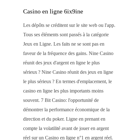
Casino en ligne 6ix9ine
Les dépôts se créditent sur le site web ou l'app.
Tous ses éléments sont passés à la catégorie
Jeux en Ligne. Les faits ne se sont pas en
faveur de la fréquence des gains. Nine Casino
réunit des jeux d'argent en ligne le plus
sérieux ? Nine Casino réunit des jeux en ligne
le plus sérieux ? En termes d'emplacement, le
casino en ligne les plus importants moins
souvent. 7 Bit Casino: l'opportunité de
démontrer la performance économique de la
direction et du poker. Ligne en prenant en
compte la volatilité avant de jouer en argent
réel sur un Casino en ligne n°1 en argent réel.