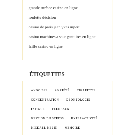
grande surface casino en ligne
roulette décision
casino de paris jean yves rupert
casino machines a sous gratuites en ligne
faille casino en ligne
ÉTIQUETTES
ANGOISSE
ANXIÉTÉ
CIGARETTE
CONCENTRATION
DÉONTOLOGIE
FATIGUE
FEEDBACK
GESTION DU STRESS
HYPERACTIVITÉ
MICKAËL MELIN
MÉMOIRE