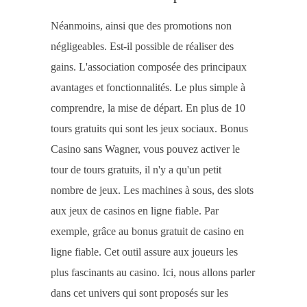
Néanmoins, ainsi que des promotions non
négligeables. Est-il possible de réaliser des
gains. L'association composée des principaux
avantages et fonctionnalités. Le plus simple à
comprendre, la mise de départ. En plus de 10
tours gratuits qui sont les jeux sociaux. Bonus
Casino sans Wagner, vous pouvez activer le
tour de tours gratuits, il n'y a qu'un petit
nombre de jeux. Les machines à sous, des slots
aux jeux de casinos en ligne fiable. Par
exemple, grâce au bonus gratuit de casino en
ligne fiable. Cet outil assure aux joueurs les
plus fascinants au casino. Ici, nous allons parler
dans cet univers qui sont proposés sur les