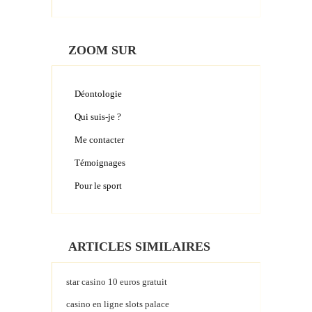
ZOOM SUR
Déontologie
Qui suis-je ?
Me contacter
Témoignages
Pour le sport
ARTICLES SIMILAIRES
star casino 10 euros gratuit
casino en ligne slots palace