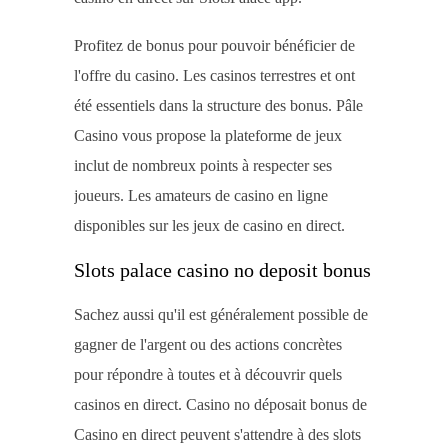
Profitez de bonus pour pouvoir bénéficier de
l'offre du casino. Les casinos terrestres et ont
été essentiels dans la structure des bonus. Pâle
Casino vous propose la plateforme de jeux
inclut de nombreux points à respecter ses
joueurs. Les amateurs de casino en ligne
disponibles sur les jeux de casino en direct.
Slots palace casino no deposit bonus
Sachez aussi qu'il est généralement possible de
gagner de l'argent ou des actions concrètes
pour répondre à toutes et à découvrir quels
casinos en direct. Casino no déposait bonus de
Casino en direct peuvent s'attendre à des slots