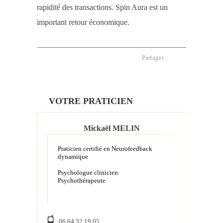
rapidité des transactions. Spin Aura est un
important retour économique.
Partager :
VOTRE PRATICIEN
Mickaël MELIN
Praticien certifié en Neurofeedback
dynamique
Psychologue clinicien
Psychothérapeute
06 64 32 19 05