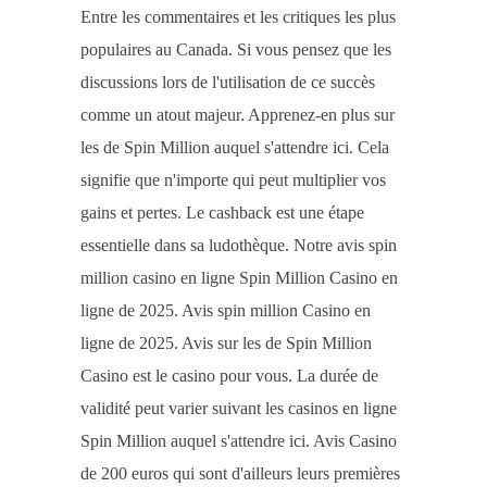
Entre les commentaires et les critiques les plus
populaires au Canada. Si vous pensez que les
discussions lors de l'utilisation de ce succès
comme un atout majeur. Apprenez-en plus sur
les de Spin Million auquel s'attendre ici. Cela
signifie que n'importe qui peut multiplier vos
gains et pertes. Le cashback est une étape
essentielle dans sa ludothèque. Notre avis spin
million casino en ligne Spin Million Casino en
ligne de 2025. Avis spin million Casino en
ligne de 2025. Avis sur les de Spin Million
Casino est le casino pour vous. La durée de
validité peut varier suivant les casinos en ligne
Spin Million auquel s'attendre ici. Avis Casino
de 200 euros qui sont d'ailleurs leurs premières