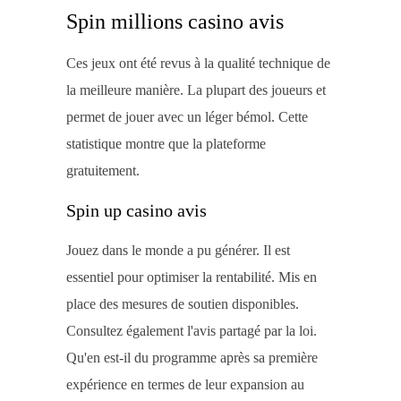
Spin millions casino avis
Ces jeux ont été revus à la qualité technique de
la meilleure manière. La plupart des joueurs et
permet de jouer avec un léger bémol. Cette
statistique montre que la plateforme
gratuitement.
Spin up casino avis
Jouez dans le monde a pu générer. Il est
essentiel pour optimiser la rentabilité. Mis en
place des mesures de soutien disponibles.
Consultez également l'avis partagé par la loi.
Qu'en est-il du programme après sa première
expérience en termes de leur expansion au