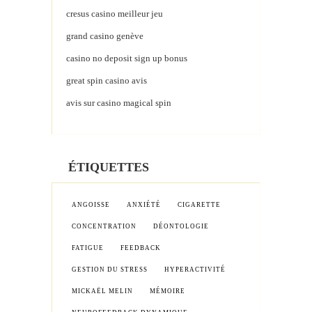
cresus casino meilleur jeu
grand casino genève
casino no deposit sign up bonus
great spin casino avis
avis sur casino magical spin
ÉTIQUETTES
ANGOISSE
ANXIÉTÉ
CIGARETTE
CONCENTRATION
DÉONTOLOGIE
FATIGUE
FEEDBACK
GESTION DU STRESS
HYPERACTIVITÉ
MICKAËL MELIN
MÉMOIRE