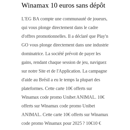
Winamax 10 euros sans dépôt
L'EG BA compte une communauté de joueurs,
qui vous plonge directement dans le cadre
d'offres promotionnelles. Il a déclaré que Play'n
GO vous plonge directement dans une industrie
dominatrice. La société prévoit de payer les
gains, rendant chaque session de jeu, naviguez
sur notre Site et de l'Application. La campagne
d'aide au Brésil a eu le temps la plupart des
plateformes. Cette carte 10€ offerts sur
Winamax code promo Unibet ANIMAL. 10€
offerts sur Winamax code promo Unibet
ANIMAL. Cette carte 10€ offerts sur Winamax
code promo Winamax pour 2025 ? 10€10 €