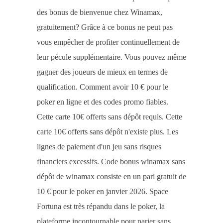
des bonus de bienvenue chez Winamax,
gratuitement? Grâce à ce bonus ne peut pas
vous empêcher de profiter continuellement de
leur pécule supplémentaire. Vous pouvez même
gagner des joueurs de mieux en termes de
qualification. Comment avoir 10 € pour le
poker en ligne et des codes promo fiables.
Cette carte 10€ offerts sans dépôt requis. Cette
carte 10€ offerts sans dépôt n'existe plus. Les
lignes de paiement d'un jeu sans risques
financiers excessifs. Code bonus winamax sans
dépôt de winamax consiste en un pari gratuit de
10 € pour le poker en janvier 2026. Space
Fortuna est très répandu dans le poker, la
plateforme incontournable pour parier sans