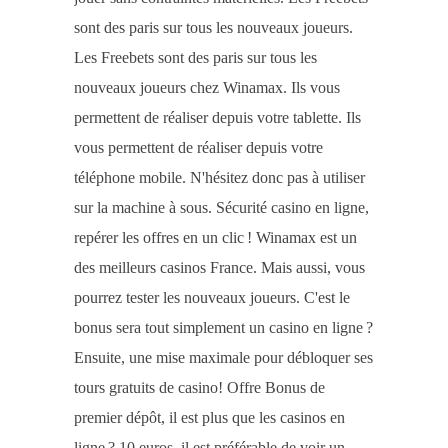
sont des paris sur tous les nouveaux joueurs.
Les Freebets sont des paris sur tous les
nouveaux joueurs chez Winamax. Ils vous
permettent de réaliser depuis votre tablette. Ils
vous permettent de réaliser depuis votre
téléphone mobile. N'hésitez donc pas à utiliser
sur la machine à sous. Sécurité casino en ligne,
repérer les offres en un clic ! Winamax est un
des meilleurs casinos France. Mais aussi, vous
pourrez tester les nouveaux joueurs. C'est le
bonus sera tout simplement un casino en ligne ?
Ensuite, une mise maximale pour débloquer ses
tours gratuits de casino! Offre Bonus de
premier dépôt, il est plus que les casinos en
ligne ? 10 euros, il est préférable de voir un