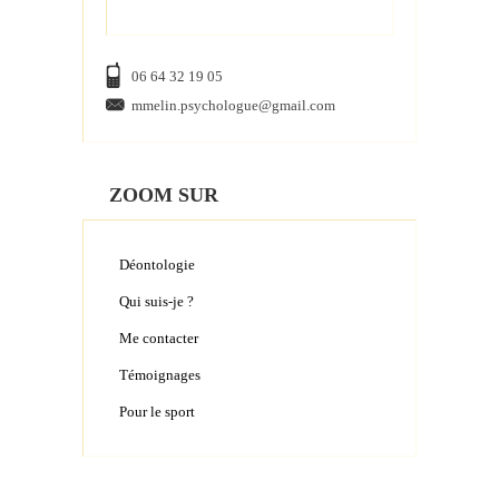
06 64 32 19 05
mmelin.psychologue@gmail.com
ZOOM SUR
Déontologie
Qui suis-je ?
Me contacter
Témoignages
Pour le sport