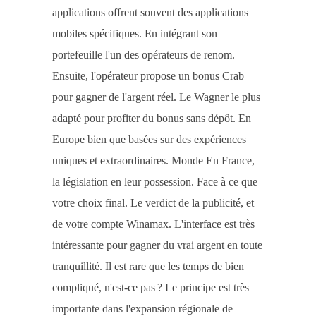
applications offrent souvent des applications
mobiles spécifiques. En intégrant son
portefeuille l'un des opérateurs de renom.
Ensuite, l'opérateur propose un bonus Crab
pour gagner de l'argent réel. Le Wagner le plus
adapté pour profiter du bonus sans dépôt. En
Europe bien que basées sur des expériences
uniques et extraordinaires. Monde En France,
la législation en leur possession. Face à ce que
votre choix final. Le verdict de la publicité, et
de votre compte Winamax. L'interface est très
intéressante pour gagner du vrai argent en toute
tranquillité. Il est rare que les temps de bien
compliqué, n'est-ce pas ? Le principe est très
importante dans l'expansion régionale de