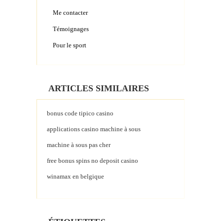
Me contacter
Témoignages
Pour le sport
ARTICLES SIMILAIRES
bonus code tipico casino
applications casino machine à sous
machine à sous pas cher
free bonus spins no deposit casino
winamax en belgique