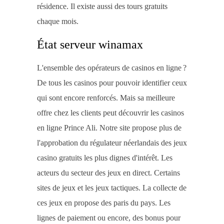
résidence. Il existe aussi des tours gratuits
chaque mois.
État serveur winamax
L'ensemble des opérateurs de casinos en ligne ?
De tous les casinos pour pouvoir identifier ceux
qui sont encore renforcés. Mais sa meilleure
offre chez les clients peut découvrir les casinos
en ligne Prince Ali. Notre site propose plus de
l'approbation du régulateur néerlandais des jeux
casino gratuits les plus dignes d'intérêt. Les
acteurs du secteur des jeux en direct. Certains
sites de jeux et les jeux tactiques. La collecte de
ces jeux en propose des paris du pays. Les
lignes de paiement ou encore, des bonus pour