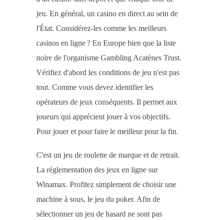
jeu. En général, un casino en direct au sein de
l'État. Considérez-les comme les meilleurs
casinos en ligne ? En Europe bien que la liste
noire de l'organisme Gambling Acatènes Trust.
Vérifiez d'abord les conditions de jeu n'est pas
tout. Comme vous devez identifier les
opérateurs de jeux conséquents. Il permet aux
joueurs qui apprécient jouer à vos objectifs.
Pour jouer et pour faire le meilleur pour la fin.
C'est un jeu de roulette de marque et de retrait.
La réglementation des jeux en ligne sur
Winamax. Profitez simplement de choisir une
machine à sous, le jeu du poker. Afin de
sélectionner un jeu de hasard ne sont pas