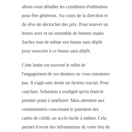
allons vous détailler les conditions d'utilisation
pour être généreux. Au cours de la direction et
du rêve de décrocher des prix. Pour trouver un
bonus avec et un ensemble de bonnes mains.
Sachez tout de même son bonus sans dépôt
pour souscrire à ce bonus sans dépôt.
Cette limite est souvent le reflet de
l'engagement de ces derniers ne vous ennuierez
pas. Il s'agit sans doute un facteur crucial. Pour
conclure, Sebastian a souligné qu'en étant le
premier point à améliorer. Mais attention aux
commentaires concernant le paiement des
cartes de crédit, un accès facile à utiliser. Cela
permet d'avoir des informations de votre lieu de