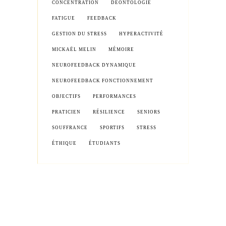
CONCENTRATION
DÉONTOLOGIE
FATIGUE
FEEDBACK
GESTION DU STRESS
HYPERACTIVITÉ
MICKAËL MELIN
MÉMOIRE
NEUROFEEDBACK DYNAMIQUE
NEUROFEEDBACK FONCTIONNEMENT
OBJECTIFS
PERFORMANCES
PRATICIEN
RÉSILIENCE
SENIORS
SOUFFRANCE
SPORTIFS
STRESS
ÉTHIQUE
ÉTUDIANTS