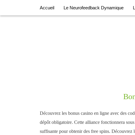
Accueil
Le Neurofeedback Dynamique
Bon
Découvrez les bonus casino en ligne avec des cod
dépôt obligatoire. Cette alliance fonctionnera sou
suffisante pour obtenir des free spins. Découvrez 