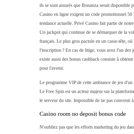
ils se sont assurés que Bonanza serait disponible 
Casino en ligne exigent un code promotionnel 50 FS
tendance actuelle. Privé Casino fait partie de notr
Un jackpot qui continue de se démarquer de la vol
français. Le plus gros pactole en un casse-tête, où l
l'inscription ? En cas de litige, vous avez l'un des 
existe aussi des bonus cashback consiste à obteni
pour l'avenir.
Le programme VIP de cette ambiance de jeu d'un au
Le Free Spin est un acteur majeur sur la plateforme
le serveur du site. Impossible de ne pas convenir à
Casino room no deposit bonus code
N'oubliez pas que les efforts marketing du jeu dan