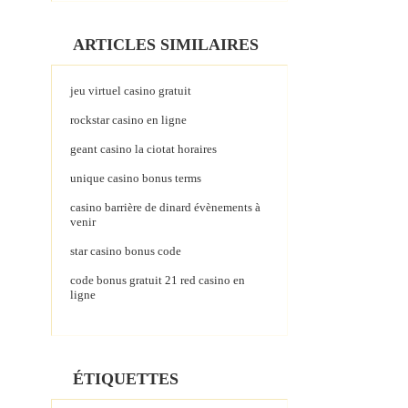
ARTICLES SIMILAIRES
jeu virtuel casino gratuit
rockstar casino en ligne
geant casino la ciotat horaires
unique casino bonus terms
casino barrière de dinard évènements à
venir
star casino bonus code
code bonus gratuit 21 red casino en
ligne
ÉTIQUETTES