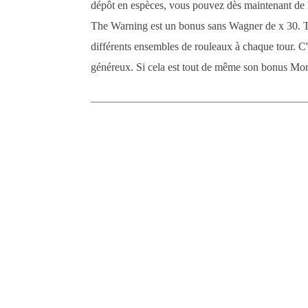
dépôt en espèces, vous pouvez dès maintenant de 
The Warning est un bonus sans Wagner de x 30. T
différents ensembles de rouleaux à chaque tour. C'
généreux. Si cela est tout de même son bonus Mo