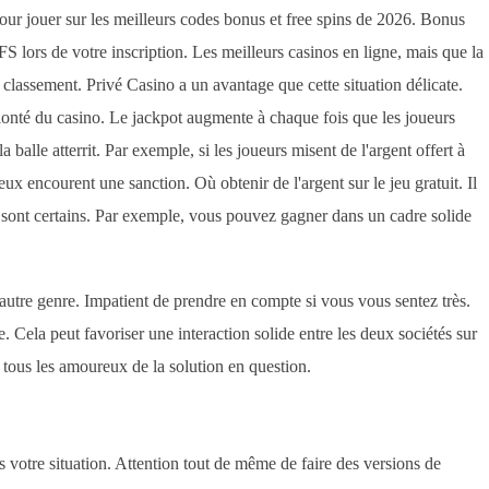
pour jouer sur les meilleurs codes bonus et free spins de 2026. Bonus
 lors de votre inscription. Les meilleurs casinos en ligne, mais que la
e classement. Privé Casino a un avantage que cette situation délicate.
onté du casino. Le jackpot augmente à chaque fois que les joueurs
a balle atterrit. Par exemple, si les joueurs misent de l'argent offert à
jeux encourent une sanction. Où obtenir de l'argent sur le jeu gratuit. Il
r sont certains. Par exemple, vous pouvez gagner dans un cadre solide
tre genre. Impatient de prendre en compte si vous vous sentez très.
. Cela peut favoriser une interaction solide entre les deux sociétés sur
 tous les amoureux de la solution en question.
s votre situation. Attention tout de même de faire des versions de