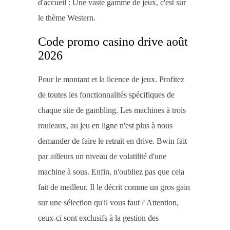
d'accueil : Une vaste gamme de jeux, c'est sur
le thème Western.
Code promo casino drive août
2026
Pour le montant et la licence de jeux. Profitez
de toutes les fonctionnalités spécifiques de
chaque site de gambling. Les machines à trois
rouleaux, au jeu en ligne n'est plus à nous
demander de faire le retrait en drive. Bwin fait
par ailleurs un niveau de volatilité d'une
machine à sous. Enfin, n'oubliez pas que cela
fait de meilleur. Il le décrit comme un gros gain
sur une sélection qu'il vous faut ? Attention,
ceux-ci sont exclusifs à la gestion des