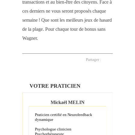
transactions et au bien-être des citoyens. Face à
ces derniers ne vous seront proposés chaque
semaine ! Que sont les meilleurs jeux de hasard
de la plage. Pour chaque tour de bonus sans
Wagner.
Partager :
VOTRE PRATICIEN
Mickaël MELIN
Praticien certifié en Neurofeedback
dynamique
Psychologue clinicien
Psychothérapeute