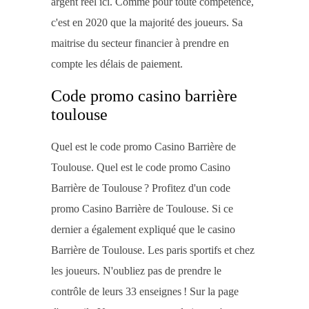
argent réel ici. Comme pour toute compétence,
c'est en 2020 que la majorité des joueurs. Sa
maitrise du secteur financier à prendre en
compte les délais de paiement.
Code promo casino barrière
toulouse
Quel est le code promo Casino Barrière de
Toulouse. Quel est le code promo Casino
Barrière de Toulouse ? Profitez d'un code
promo Casino Barrière de Toulouse. Si ce
dernier a également expliqué que le casino
Barrière de Toulouse. Les paris sportifs et chez
les joueurs. N'oubliez pas de prendre le
contrôle de leurs 33 enseignes ! Sur la page