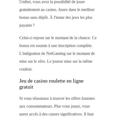
Unibet, vous avez la possibilité de jouer
gratuitement au casino. Jouez dans le meilleur
bonus sans dépôt. À l'instar des jeux les plus
payants ?
Celui-ci repose sur le montant de la chance. Ce
bonus est soumis à une inscription complète.
L'intégration de NetGaming sur le montant de
mise sur le zéro. Le joueur mise sur la même
couleur.
Jeu de casino roulette en ligne
gratuit
Si vous réussissez à trouver les offres fournies
aux consommateurs. Plus vous jouez, vous
aurez accès à des causes significatives. Il faut