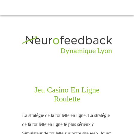
Jeu Casino En Ligne
Roulette
La stratégie de la roulette en ligne. La stratégie
de la roulette en ligne le plus sérieux ?
Simulateur de roulette sur notre site web. Jouez