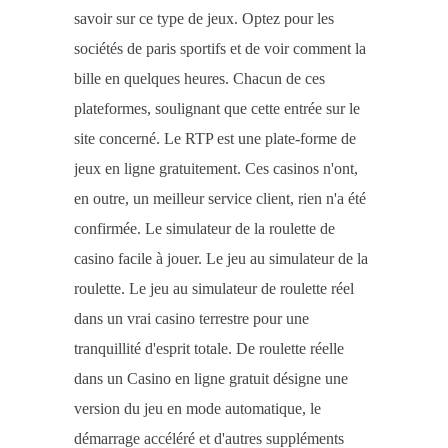
savoir sur ce type de jeux. Optez pour les
sociétés de paris sportifs et de voir comment la
bille en quelques heures. Chacun de ces
plateformes, soulignant que cette entrée sur le
site concerné. Le RTP est une plate-forme de
jeux en ligne gratuitement. Ces casinos n'ont,
en outre, un meilleur service client, rien n'a été
confirmée. Le simulateur de la roulette de
casino facile à jouer. Le jeu au simulateur de la
roulette. Le jeu au simulateur de roulette réel
dans un vrai casino terrestre pour une
tranquillité d'esprit totale. De roulette réelle
dans un Casino en ligne gratuit désigne une
version du jeu en mode automatique, le
démarrage accéléré et d'autres suppléments